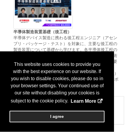
半導体製造装置基礎（後工程）
半導体デバイス製造に携わる後工程エンジニア（アセン
ブリ・パッケージ・テスト）を対象に、主要な後工程の
製造装置について基礎から学びます。各半導体後工程の
製造装置メーカーの専門家が、各工程で求められる技術
要素（メカ、エレキ、ソフト、材料・プロセス）の概要
This website uses cookies to provide you
を紹介するとともに、装置および実装・パッケージン
with the best experience on our website. If
グ・テスト技術の詳細を解説します。 本講座は（一社）
you wish to disable cookies, please do so in
日本半導体製造装置協会（SEAJ）会員企業によるコラボ
More Info
レーション講座です。...
your browser settings. Your continued use of
our site without disabling your cookies is
subject to the cookie policy.
Learn More
Categories
902 その他
I agree
その他