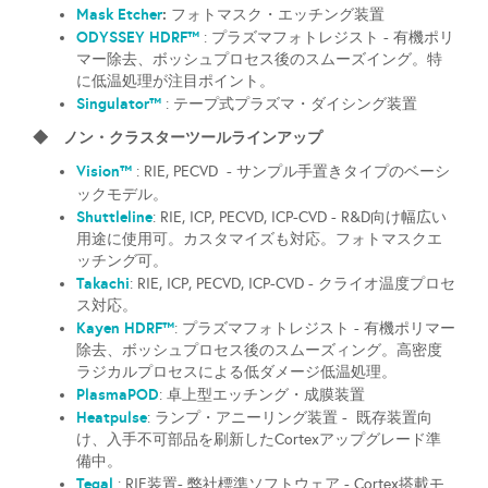
Mask Etcher
:
フォトマスク・エッチング装置
ODYSSEY HDRF
™
: プラズマフォトレジスト - 有機ポリ
マー除去、ボッシュプロセス後のスムーズイング。特
に低温処理が注目ポイント。
Singulator™
: テープ式プラズマ・ダイシング装置
◆ ノン・クラスターツールラインアップ
Vision™
: RIE, PECVD - サンプル手置きタイプのベーシ
ックモデル。
Shuttleline
: RIE, ICP, PECVD, ICP-CVD - R&D向け幅広い
用途に使用可。カスタマイズも対応。フォトマスクエ
ッチング可。
Takachi
: RIE, ICP, PECVD, ICP-CVD - クライオ温度プロセ
ス対応。
Kayen HDRF™
: プラズマフォトレジスト - 有機ポリマー
除去、ボッシュプロセス後のスムーズィング。高密度
ラジカルプロセスによる低ダメージ低温処理。
PlasmaPOD
: 卓上型エッチング・成膜装置
Heatpulse
: ランプ・アニーリング装置 - 既存装置向
け、入手不可部品を刷新したCortexアップグレード準
備中。
Tegal
: RIE装置- 弊社標準ソフトウェア - Cortex搭載モ