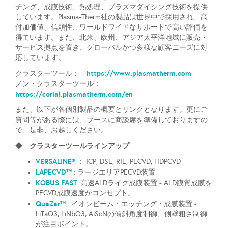
チング、成膜技術、熱処理、プラズマダイシング技術を提供
しています。Plasma-Therm社の製品は世界中で採用され、高
付加価値、信頼性、ワールドワイドなサポートで高い評価を
得ています。また、北米、欧州、アジア太平洋地域に販売・
サービス拠点を置き、グローバルかつ多様な顧客ニーズに対
応しています。
https://www.plasmatherm.com
クラスターツール：
ノン・クラスターツール：
https://corial.plasmatherm.com/en
また、以下が各個別製品の概要とリンクとなります。更にご
質問等がある際には、ブースに商談席を準備しておりますの
で、是非、お越しください。
◆ クラスターツールラインアップ
VERSALINE®
： ICP, DSE, RIE, PECVD, HDPCVD
LAPECVD™
: ラージエリアPECVD装置
KOBUS FAST
: 高速ALDライク成膜装置 - ALD膜質成膜を
PECVD成膜速度がコンセプト。
QuaZar™
: イオンビーム・エッチング・成膜装置 -
LiTaO3, LiNbO3, AiScNの傾斜角度制御、側壁粗さ制御
が注目ポイント。