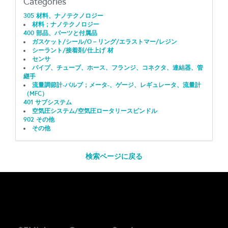
Categories
305 材料、ナノテクノロジー
材料；ナノテクノロジー
400 部品、パーツと付属品
ガスケット/シール/O－リング/エラストマー/レジン
シーラント/接着剤/仕上げ 材
センサ
パイプ、チューブ、ホース、フランジ、コネクタ、連結器、管
継手
流量調節計-バルブ；メータ-、ゲージ、レギュレータ、流量計
（MFC）
401 サブシステム
空気圧システム/空気圧ロータリースピンドル
902 その他
その他
検索ページに戻る