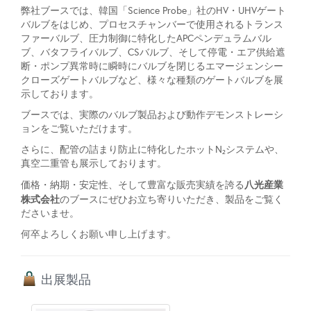
弊社ブースでは、韓国「Science Probe」社のHV・UHVゲート
バルブをはじめ、プロセスチャンバーで使用されるトランス
ファーバルブ、圧力制御に特化したAPCペンデュラムバル
ブ、バタフライバルブ、CSバルブ、そして停電・エア供給遮
断・ポンプ異常時に瞬時にバルブを閉じるエマージェンシー
クローズゲートバルブなど、様々な種類のゲートバルブを展
示しております。
ブースでは、実際のバルブ製品および動作デモンストレーシ
ョンをご覧いただけます。
さらに、配管の詰まり防止に特化したホットN₂システムや、
真空二重管も展示しております。
八光産業
価格・納期・安定性、そして豊富な販売実績を誇る
株式会社
のブースにぜひお立ち寄りいただき、製品をご覧く
ださいませ。
何卒よろしくお願い申し上げます。
出展製品