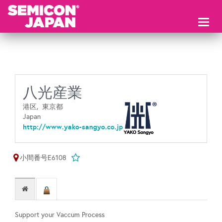
Toggl
naviga
八光産業
港区,
東京都
Japan
http://www.yako-sangyo.co.jp
小間番号E6108
Support your Vaccum Process