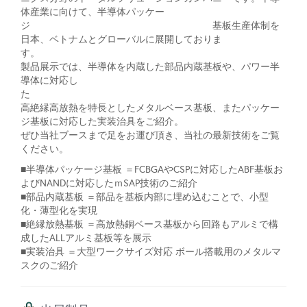
体産業に向けて、半導体パッケー
ジ 基板生産体制を
日本、ベトナムとグローバルに展開しておりま
製品展示では、半導体を内蔵した部品内蔵基板や、パワー半
導体に対応し
高絶縁高放熱を特長としたメタルベース基板、またパッケー
ジ基板に対応した実装治具をご紹介。
ぜひ当社ブースまで足をお運び頂き、当社の最新技術をご覧
ください。
■半導体パッケージ基板 ＝FCBGAやCSPに対応したABF基板お
よびNANDに対応したｍSAP技術のご紹介
■部品内蔵基板 ＝部品を基板内部に埋め込むことで、小型
化・薄型化を実現
■絶縁放熱基板 ＝高放熱銅ベース基板から回路もアルミで構
成したALLアルミ基板等を展示
■実装治具 ＝大型ワークサイズ対応 ボール搭載用のメタルマ
スクのご紹介