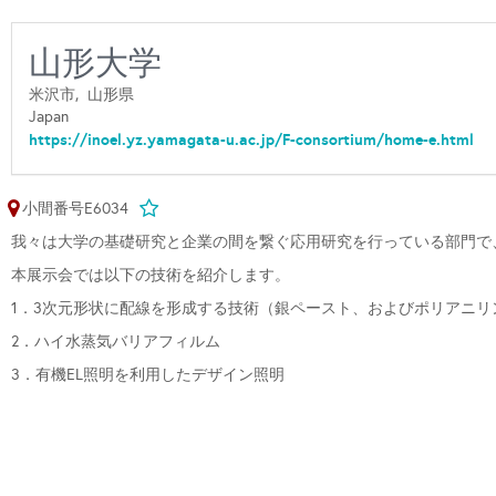
山形大学
米沢市,
山形県
Japan
https://inoel.yz.yamagata-u.ac.jp/F-consortium/home-e.html
小間番号E6034
我々は大学の基礎研究と企業の間を繋ぐ応用研究を行っている部門で
本展示会では以下の技術を紹介します。
1．3次元形状に配線を形成する技術（銀ペースト、およびポリアニリ
2．ハイ水蒸気バリアフィルム
3．有機EL照明を利用したデザイン照明