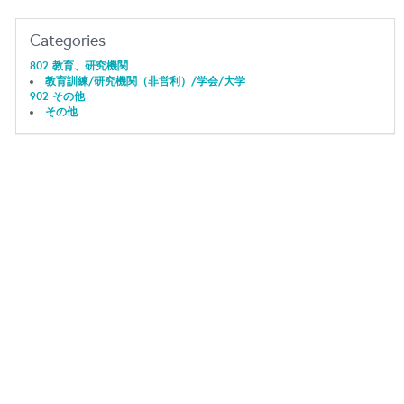
Categories
802 教育、研究機関
教育訓練/研究機関（非営利）/学会/大学
902 その他
その他