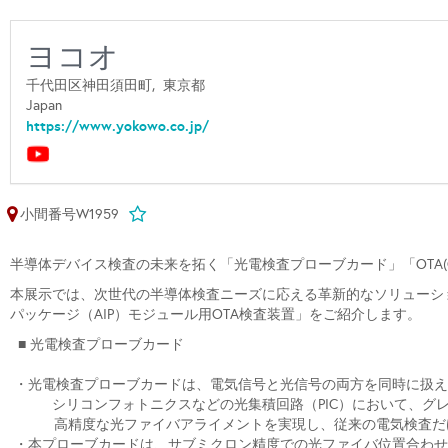
ヨコオ
千代田区神田須田町,
東京都
Japan
https://www.yokowo.co.jp/
小間番号W1959
半導体デバイス検査の未来を拓く「光電検査プローブカード」「OTA(Ove
本展示では、次世代の半導体検査ニーズに応える革新的なソリューシ
パッケージ（AIP）モジュール用OTA検査装置」をご紹介します。
■ 光電検査プローブカード
・光電検査プローブカードは、電気信号と光信号の両方を同時に扱え
シリコンフォトニクスなどの光集積回路（PIC）において、
高精度な光ファイバアライメントを実現し、従来の電気検査だけ
・本プローブカードは、サブミクロン精度での光ファイバ位置合わせ