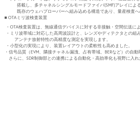
搭載し、多チャネルシングルモードファイバ(SMF)アレ
既存のウェハプローバーへ組み込める構造であり、量産検査への
■ OTAミリ波検査装置
・OTA検査装置は、無線通信デバイスに対する非接触・空間伝送に
・ミリ波帯域に対応した高周波設計と、レンズやディテクタとの組
アンテナ放射特性の高精度な測定
・小型化の実現により、装置レイアウトの柔軟性も高めました。
・信号品質（EVM、隣接チャネル漏洩、占有帯域、BERなど）の自
さらに、SDR制御部との連携による自動化・高効率化も視野に入れ