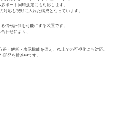
イによる多ポート同時測定にも対応します。
対応も視野に入れた構成となっています。
よる信号評価を可能にする装置です。
み合わせにより、
を実現します。
動取得・解析・表示機能を備え、P
C上での可視化にも対応。
た開発を推進中です。