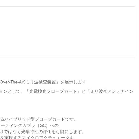
r-The-Air)ミリ波検査装置」を展示します
ョンとして、「光電検査プローブカード」と「ミリ波帯アンテナイン
るハイブリッド型プローブカードです。
グレーティングカプラ（GC）への
ではなく光学特性の評価を可能にします。
を実現するマイクロアクチュエータを