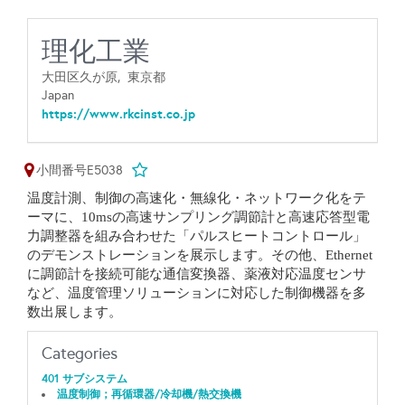
理化工業
大田区久が原,
東京都
Japan
https://www.rkcinst.co.jp
小間番号E5038
温度計測、制御の
高速化・
無線化・ネットワーク化をテ
ーマに、10msの高速サンプリング調節計と高速応答型電
力調整器を組み合わせた「パルスヒートコントロール」
のデモンストレーションを展示します。その他、Ethernet
に調節計を接続可能な通信変換器、薬液対応温度センサ
など、温度管理ソリューションに対応した制御機器を多
数出展します。
Categories
401 サブシステム
温度制御；再循環器/冷却機/熱交換機