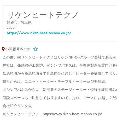
リケンヒートテクノ
熊谷市,
埼玉県
Japan
https://www.riken-heat-techno.co.jp/
小間番号W3511
この度、
㈱リケンヒートテクノ
はリケンNPR㈱グループ会社である
㈱
弊社は、
発熱線や工業炉
、㈱シンワバネスは、
半導体製造装置向け各
低温領域から高温領域まで各温度帯に適したヒーターを提供しており
弊社からは、ユニット
ヒーター・テーブルヒーター及び発熱線。
㈱シンワバネスからは、
新開発のステージヒーター・特許を取得済み
商談スペースもご用意しておりますので、是非、ブースにお越しくだ
会社紹介リンク先
㈱リケンヒートテクノ：https://www.riken-heat-techno.co.jp/