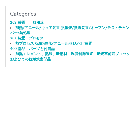
Categories
202 装置、一般用途
加熱/アニール/キュア装置-拡散炉/搬送装置/オーブン/テストチャン
バー/熱処理
207 装置、プロセス
熱プロセス-拡散/酸化/アニール/RTA/RTP装置
400 部品、パーツと付属品
加熱エレメント、熱線、断熱材、温度制御装置、燃焼室前庭ブロック
およびその他燃焼室部品