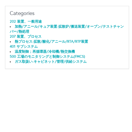
Categories
202 装置、一般用途
加熱/アニール/キュア装置-拡散炉/搬送装置/オーブン/テストチャン
バー/熱処理
207 装置、プロセス
熱プロセス-拡散/酸化/アニール/RTA/RTP装置
401 サブシステム
温度制御；再循環器/冷却機/熱交換機
500 工場のモニタリングと制御システム(FMCS)
ガス取扱い-キャビネット/管理/供給システム