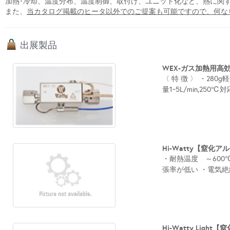
加熱･冷却、温度分布、温度制御、取付け、ユニット化など、熱に関
また、
当カタログ掲載のヒータ以外でのご提案も可能ですので、何な
出展製品
WEX-ガス加熱用高
〈 特 徴 〉 ・28
量1~5L/min,25
Hi-Watty【窒化ア
・耐熱温度 ～600
張率が低い ・電気絶
Hi-Watty Light