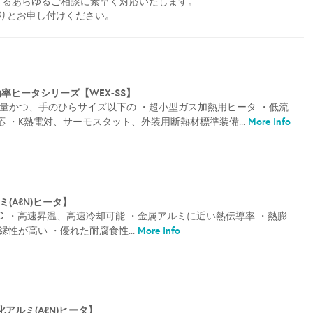
するあらゆるご相談に素早く対応いたします。
りとお申し付けください。
効率ヒータシリーズ【WEX-SS】
0g軽量かつ、手のひらサイズ以下の ・超小型ガス加熱用ヒータ ・低流
More Info
0℃対応 ・K熱電対、サーモスタット、外装用断熱材標準装備...
ルミ(AℓN)ヒータ】
℃ ・高速昇温、高速冷却可能 ・金属アルミに近い熱伝導率 ・熱膨
More Info
縁性が高い ・優れた耐腐食性...
【窒化アルミ(AℓN)ヒータ】