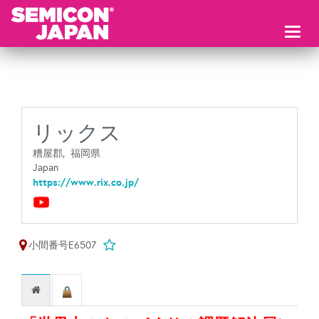
Toggl
naviga
リックス
糟屋郡,
福岡県
Japan
https://www.rix.co.jp/
小間番号E6507