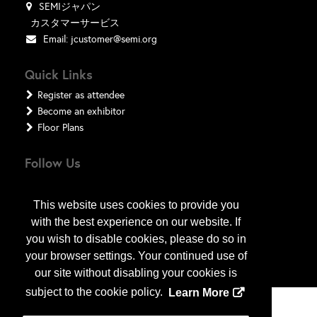
SEMIジャパン
カスタマーサービス
Email:
jcustomer@semi.org
Quick Links
Register as attendee
Become an exhibitor
Floor Plans
Follow Us
This website uses cookies to provide you
with the best experience on our website. If
you wish to disable cookies, please do so in
your browser settings. Your continued use of
our site without disabling your cookies is
subject to the cookie policy.
Learn More
Copyright
2026
, a2z, Inc. All rights reserved.