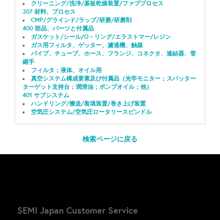
クリーニング/洗浄/基板乾燥装置/ファブプロセス
307 材料、プロセス
CMP/グラインド/ラップ/研磨/研磨剤
400 部品、パーツと付属品
ガスケット/シール/O－リング/エラストマー/レジン
ガス用フィルタ、ゲッター、濾過機、触媒
パイプ、チューブ、ホース、フランジ、コネクタ、連結器、管
継手
フィルタ；液体、オイル用
真空システム構成要素及び付属品（光学モニター；スパッター
ターゲット支持台；潤滑油；ポンプオイル；他）
401 サブシステム
ハンドリング/搬送/装填装置/巻き上げ装置
空気圧システム/空気圧ロータリースピンドル
検索ページに戻る
SEMI Japan Customer Service