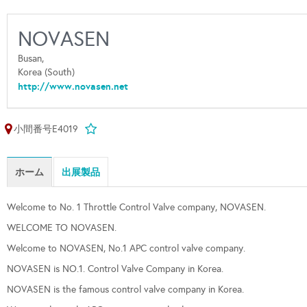
NOVASEN
Busan,
Korea (South)
http://www.novasen.net
小間番号E4019
ホーム
出展製品
Welcome to No. 1 Throttle Control Valve company, NOVASEN.
WELCOME TO NOVASEN.
Welcome to NOVASEN, No.1 APC control valve company.
NOVASEN is NO.1. Control Valve Company in Korea.
NOVASEN is the famous control valve company in Korea.