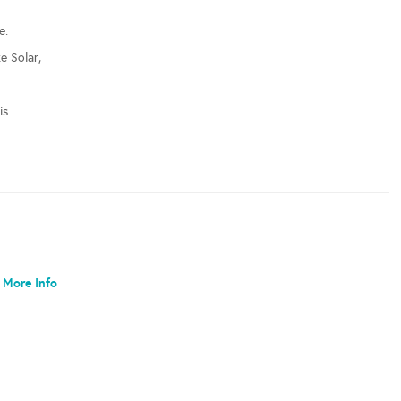
e.
e Solar,
s.
More Info