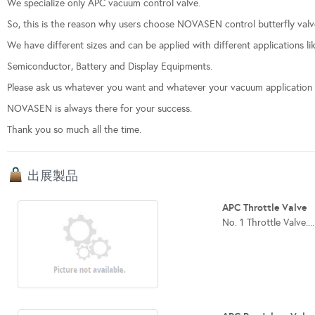
We specialize only APC vacuum control valve.
So, this is the reason why users choose NOVASEN control butterfly valv
We have different sizes and can be applied with different applications lik
Semiconductor, Battery and Display Equipments.
Please ask us whatever you want and whatever your vacuum application i
NOVASEN is always there for your success.
Thank you so much all the time.
出展製品
APC Throttle Valve
No. 1 Throttle Valve....