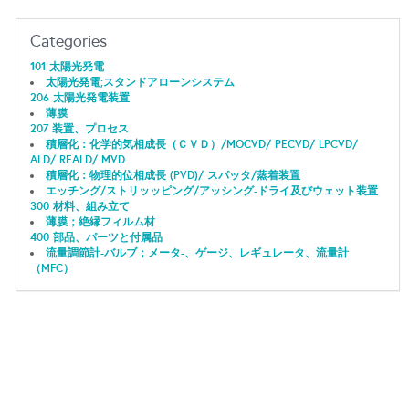
Categories
101 太陽光発電
太陽光発電;スタンドアローンシステム
206 太陽光発電装置
薄膜
207 装置、プロセス
積層化：化学的気相成長（ＣＶＤ）/MOCVD/ PECVD/ LPCVD/
ALD/ REALD/ MVD
積層化：物理的位相成長 (PVD)/ スパッタ/蒸着装置
エッチング/ストリッッピング/アッシング-ドライ及びウェット装置
300 材料、組み立て
薄膜；絶縁フィルム材
400 部品、パーツと付属品
流量調節計-バルブ；メータ-、ゲージ、レギュレータ、流量計
（MFC）