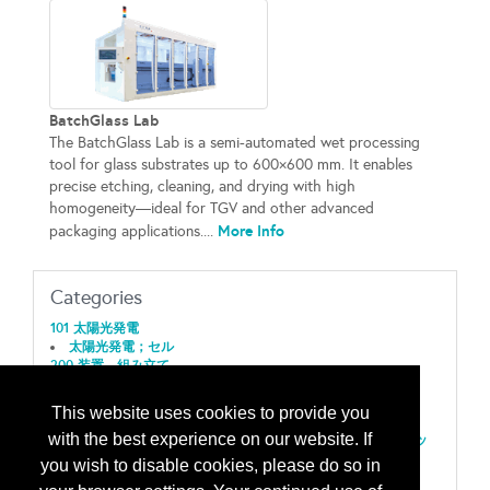
BatchGlass Lab
The BatchGlass Lab is a semi-automated wet processing
tool for glass substrates up to 600×600 mm. It enables
precise etching, cleaning, and drying with high
homogeneity—ideal for TGV and other advanced
More Info
packaging applications....
Categories
101 太陽光発電
太陽光発電；セル
200 装置、組み立て
クリーニング/組み立てとパッケージング用洗浄装置
207 装置、プロセス
This website uses cookies to provide you
クリーニング/洗浄/基板乾燥装置/ファブプロセス
with the best experience on our website. If
エッチング/ストリッッピング/アッシング-ドライ及びウェッ
ト装置
you wish to disable cookies, please do so in
メッキ；電解メッキ/製膜積層装置