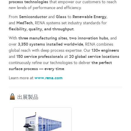
process technologies
that empower our customers to reach
new levels of performance and efficiency.
Semiconductor
Glass
Renewable Energy
From
and
to
,
MedTech
and
, RENA systems set industry standards for
flexibility, quality, and throughput
.
three manufacturing sites
two
innovation hubs
With
,
, and
3,350 systems installed worldwide
over
, RENA combines
130+ engineers
global reach with deep process expertise. Our
150 service professionals
20 global service locations
and
at
the perfect
continuously refine our technologies to deliver
surface process — every time
.
www.rena.com
Learn more at
出展製品