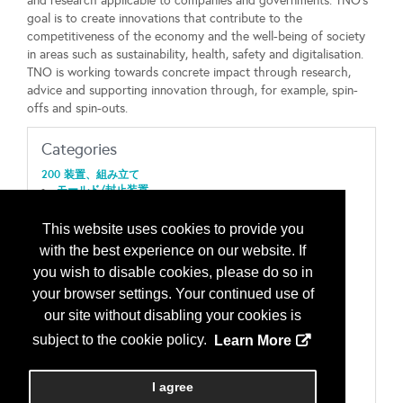
and research applicable to companies and governments. TNO's
goal is to create innovations that contribute to the
competitiveness of the economy and the well-being of society
in areas such as sustainability, health, safety and digitalisation.
TNO is working towards concrete impact through research,
advice and supporting innovation through, for example, spin-
offs and spin-outs.
Categories
200 装置、組み立て
モールド/封止装置
203 装置、検査及び測定
熱検知/測定/分析
This website uses cookies to provide you
205 装置、ナノテクノロジー
with the best experience on our website. If
装置/ナノテクノロジー機器
206 太陽光発電装置
you wish to disable cookies, please do so in
薄膜
your browser settings. Your continued use of
400 部品、パーツと付属品
センサ
our site without disabling your cookies is
802 教育、研究機関
subject to the cookie policy.
Learn More
教育訓練/研究機関（営利）/職業訓練
教育訓練/研究機関（非営利）/学会/大学
805 太陽光発電サービス
I agree
研究開発