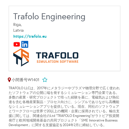
Trafolo Engineering
Riga,
Latvia
https://trafolo.eu
小間番号W1401
TRAFOLO LLC
は、
2017
年にメタラジーやプラズマ物理分野で広く使われ
たソフトウェアの公開に端を発するシミュレーション専門企業である。
多数の産業・研究プロジェクトで培った経験を基に、電磁気および熱伝
達を含む各種産業製品・プロセス向けに、シンプルでありながら高機能
なシミュレーションアプリを提供している。現在、同社のソフトウェア
とワークフローは世界で
20
以上の機関・企業に採用されている。輸出支
援に関しては、関連会社の
Ltd “TRAFOLO Engineering”
がラトビア投資開
発庁と欧州地域開発基金の共同プロジェクト「
SME Innovative Business
Development
」に関する支援協定を
2024
年
2
月に締結している。