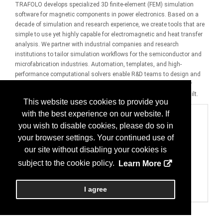
TRAFOLO
develops
specialized 3D
finite
-element (FEM)
simulation
software for magnetic components in power electronics. Based on a
decade of simulation and research experience, we
create
tools that are
simple to use yet highly capable for electromagnetic and heat transfer
analysis.
We partner with
industrial
companies
and research
institutions to tailor
simulation
workflows
for
the
semiconductor
and
microfabrication
industries
.
Automation, templates, and high-
performance computational solvers enable R&D teams to design and
virtually test transformers, inductors, and wireless power transfer
systems
faster
, catching issues before
physical
prototype
s
are
built.
This website uses cookies to provide you
with the best experience on our website. If
Categories
you wish to disable cookies, please do so in
601 デザインソフトウェア
your browser settings. Your continued use of
CAD：コンピュータ自動設計
603 シミュレーション、解析、モデリングソフトウェア
our site without disabling your cookies is
マスク作成ソフトウェア及びシミュレーション
subject to the cookie policy.
Learn More
シミュレーション；特性評価/検証ソフトウェア
701 製造サービス、またはコンサルテング
CAD/CAM/CIM
I agree
ソフトウェアプログラム；ソフトウェア開発