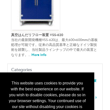
真空はんだリフロー装置 VSS-620
当社の最新開発機種VSS-620は、最大600×600mmの基板
処理が可能です。従来の高品質基準と正確なドイツ製技
術を踏襲し、当社製品ラインナップの中で最大の装置と
More Info
なります。...
Categories
200 装置、組み立て
ダイソート/ピックアンドプレース；フリップチップ配置装置
This website uses cookies to provide you
半田リフロー/半田付け/ロウ付け装置
with the best experience on our website. If
ワイヤボンデング装置
202 装置、一般用途
you wish to disable cookies, please do so in
加熱/アニール/キュア装置-拡散炉/搬送装置/オーブン/テスト
your browser settings. Your continued use of
チャンバー/熱処理
207 装置、プロセス
our site without disabling your cookies is