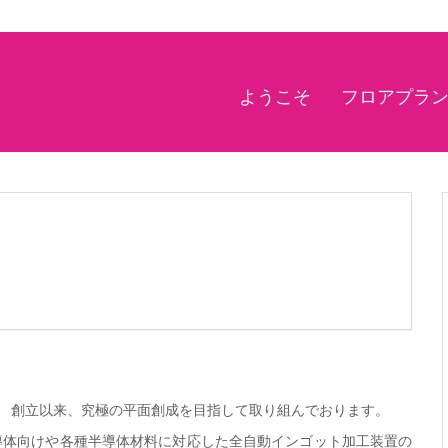
ようこそ
フロアプラ
。 創立以来、究極の平面創成を目指して取り組んでおります。
半導体向けや各種半導体材料に対応した全自動インゴット加工装置の