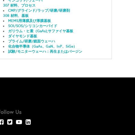
インゴット/ウェーハ
307 材料、プロセス
CMP/グラインド/ラップ/研磨/研磨剤
308 材料、基板
MEMS用薄膜及び厚膜基板
SOI/SOS/シリコンカーバイド
ガリウム・ヒ素（GaAs);サファイヤ基板
ダイヤモンド基板
プライム/研磨/鏡面ウェーハ
化合物半導体（GaAs、GaN、InP、SiGe）
試験/モニターウェーハ：再生またはバージン
Follow Us