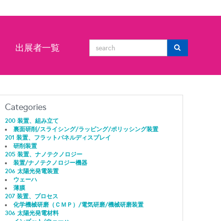
ン
出展者一覧
Categories
200 装置、組み立て
裏面研削/スライシング/ラッピング/ポリッシング装置
201 装置、フラットパネルディスプレイ
研削装置
205 装置、ナノテクノロジー
装置/ナノテクノロジー機器
206 太陽光発電装置
ウェーハ
薄膜
207 装置、プロセス
化学機械研磨（ＣＭＰ）/電気研磨/機械研磨装置
306 太陽光発電材料