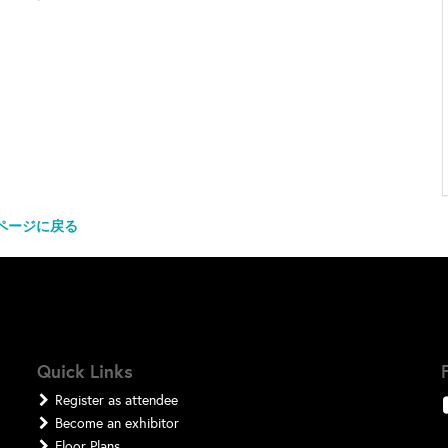
ページに戻る
Quick Links
Register as attendee
Become an exhibitor
Floor Plans