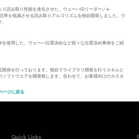
より読み取り性能を進化させた、
ウェーハIDリーダー／e-
と誤読率を低減させる読み取りアルゴリズムを
独自開発しました。
ウ
す。
ry®を使用した、
ウェーハ位置決めなど様々な位置決め事例をご紹
託開発を行っております。独自でライブラリ開発を行うスキルと
のソフトウエアを開発致します。合わせて、お客様向けのカスタ
ページに戻る
Quick Links