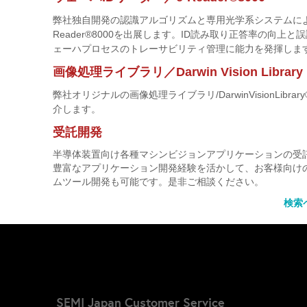
弊社独自開発の認識アルゴリズムと専用光学系システムに
Reader
®
8000を出展します。ID読み取り正答率の向上
ェーハプロセスのトレーサビリティ管理に能力を発揮しま
画像処理ライブラリ／Darwin Vision Library
弊社オリジナルの画像処理ライブラリ/DarwinVisionLibra
介します。
受託開発
半導体装置向け各種マシンビジョンアプリケーションの受
豊富なアプリケーション開発経験を活かして、お客様向け
ムツール開発も可能です。是非ご相談ください。
検索
SEMI Japan Customer Service