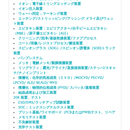
イオン；電子線ミリングエッチング装置
イオン注入装置
ウェーハ同定；マーキング装置
エッチング/ストリッッピング/アッシング-ドライ及びウェッ
ト装置
エピタキシ装置：エピリアクター/分子ビームエピタキシ
（MBE）/原子層エピタキシ（ALE）
クリーニング/洗浄/基板乾燥装置/ファブプロセス
コート/現像/レジストプロセス/搬送装置
スピンオングラス（SOG）/スピンオン誘電体（SOD)トラック
装置
バンプシステム
メッキ；電解メッキ/製膜積層装置
リソグラフィ；露光/アライナ/直接描画装置/ステッパ/スキャ
ナ/ナノインプリント
積層化：化学的気相成長（ＣＶＤ）/MOCVD/ PECVD/
LPCVD/ ALD/ REALD/ MVD
積層化：物理的位相成長 (PVD)/ スパッタ/蒸着装置
結晶成長および加工装置
208 装置、テスト
ESD/EMS/ラッチアップ試験装置
SOC；ミックスシグナルテスト装置
プリント基板/ワイヤボード（PCBまたはPWB)テスト、リペア
メモリテスト装置
不良解析装置
光学テスト装置