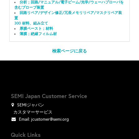
分析；回路/マニュアル/電子ビーム/光学/ウェーハプローバを
含むプローブ装置
回路リペア/デザイン修正/冗長メモリリペア/マスクリペア装
置
300 材料、組み立て
厚膜ペースト；材料
薄膜；絶縁フィルム材
検索ページに戻る
SEMI Japan Customer Service
SEMIジャパン
カスタマーサービス
Email:
jcustomer@semi.org
Quick Links