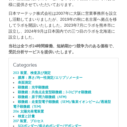
様に提供させていただいております。
日本マーテック株式会社は2007年に大阪に営業事務所を設立
し活動してまいりましたが、2019年の秋に名古屋へ拠点を移
してラボを開設いたしました。
2023年7月に
ラボを熊本市に
設立し、
2024年9月
は日本国内での三つ目のラボを北海道に
設立しました。
当社は全ラボ24時間稼働、短納期かつ競争力のある価格で、
受託分析サービスを提供いたします。
Categories
203 装置、検査及び測定
膜厚：厚さ/均一性測定/エリプソメーター
表面測定
顕微鏡：光学顕微鏡
顕微鏡：共焦点走査型顕微鏡；3-Dビデオ顕微鏡
顕微鏡：原子間力顕微鏡（AFM)
顕微鏡：走査型電子顕微鏡（SEM)/集束イオンビーム/透過型
電子顕微鏡（TEM)
206 太陽光発電装置
検査と計量
207 装置、プロセス
SOIボンダー/仮止めボンダー/デボンダー