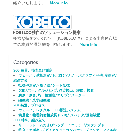
More Info
紹介いたします。...
KOBELCO独自のソリューション提案
多様な技術のかけ合せ（KOBELCO-X）による半導体市場
More Info
での本質的課題解を目指します。 ...
Categories
203 装置、検査及び測定
ウェーハ：基板測定/トポロジ/ナノトポグラフィ/平坦度測定/
結晶方位
抵抗率測定/4端子法/シート抵抗
欠陥/パーテクル/バンプ/汚染検出、評価、検査
膜厚：厚さ/均一性測定/エリプソメーター
顕微鏡：光学顕微鏡
207 装置、プロセス
ウェーハ、レチクル、FPD搬送システム
積層化：物理的位相成長 (PVD)/ スパッタ/蒸着装置
300 材料、組み立て
リードフレームおよびヘッダー：エッチド/スタンプド
接合；エポキシ/ダイアタッチコンパウンド/アンダーフィル材