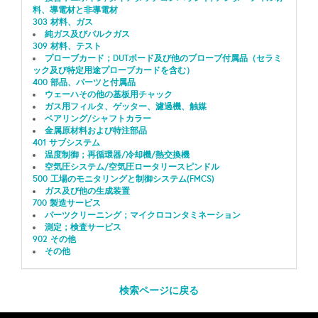
料、導電材と非導電材
303 材料、ガス
純ガス及びバルクガス
309 材料、テスト
プローブカード；DUTボード及び他のプローブ付属品（セラミ
ック及び特定用途プローブカードを含む）
400 部品、パーツと付属品
ウェーハその他の基板用チャック
ガス用フィルタ、ゲッター、濾過機、触媒
ベアリング/シャフトカラー
金属原材料および特注部品
401 サブシステム
温度制御；再循環器/冷却機/熱交換機
空気圧システム/空気圧ロータリースピンドル
500 工場のモニタリングと制御システム(FMCS)
ガス及び他の生成装置
700 製造サービス
パーツクリーニング；マイクロコンタミネーション
測定；検査サービス
902 その他
その他
検索ページに戻る