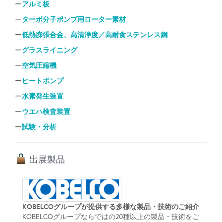
アルミ板
ー
ターボ分子ポンプ用ローター素材
ー
低熱膨張合金、高清浄度／高耐食ステンレス鋼
ー
グラスライニング
ー
空気圧縮機
ー
ヒートポンプ
ー
水素発生装置
ー
ウエハ検査装置
ー
試験・分析
ー
出展製品
KOBELCOグループが提供する多様な製品・技術のご紹介
KOBELCOグループならではの20種以上の製品・技術をご