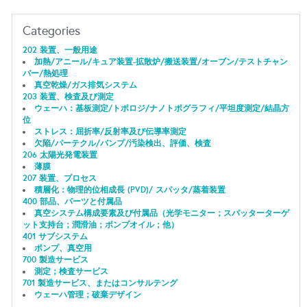
Categories
202 装置、一般用途
加熱/アニール/キュア装置-拡散炉/搬送装置/オーブン/テストチャン
バー/熱処理
真空乾燥/ガス排気システム
203 装置、検査及び測定
ウェーハ：基板測定/トポロジ/ナノトポグラフィ/平坦度測定/結晶方
位
ストレス：屈折率/反射率及び伝導率測定
欠陥/パーテクル/バンプ/汚染検出、評価、検査
206 太陽光発電装置
薄膜
207 装置、プロセス
積層化：物理的位相成長 (PVD)/ スパッタ/蒸着装置
400 部品、パーツと付属品
真空システム構成要素及び付属品（光学モニター；スパッターターゲ
ット支持台；潤滑油；ポンプオイル；他）
401 サブシステム
ポンプ、真空用
700 製造サービス
測定；検査サービス
701 製造サービス、またはコンサルテング
ウェーハ管理；破棄デザイン