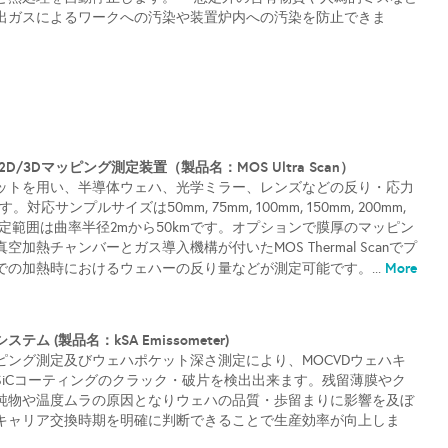
出ガスによるワークへの汚染や装置炉内への汚染を防止できま
D/3Dマッピング測定装置（製品名：MOS Ultra Scan）
ットを用い、半導体ウェハ、光学ミラー、レンズなどの反り・応力
対応サンプルサイズは50mm, 75mm, 100mm, 150mm, 200mm,
測定範囲は曲率半径2mから50kmです。オプションで膜厚のマッピン
加熱チャンバーとガス導入機構が付いたMOS Thermal Scanでプ
More
の加熱時におけるウェハーの反り量などが測定可能です。...
ム (製品名：kSA Emissometer)
ピング測定及びウェハポケット深さ測定により、MOCVDウェハキ
SiCコーティングのクラック・破片を検出出来ます。残留薄膜やク
純物や温度ムラの原因となりウェハの品質・歩留まりに影響を及ぼ
キャリア交換時期を明確に判断できることで生産効率が向上しま