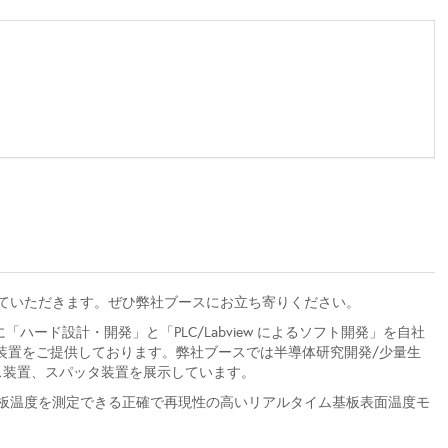
ていただきます。ぜひ弊社ブースにお立ち寄りください。
ード設計・開発」と「PLC/Labview によるソフト開発」を自社
装置をご提供しております。弊社ブースでは半導体研究開発/少量生
ス装置、スパッタ装置を展示しています。
で基板温度を測定できる正確で再現性の高いリアルタイム基板表面温度モ
。