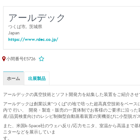
アールデック
つくば市,
茨城県
Japan
https://www.rdec.co.jp/
小間番号E5726
ホーム
出展製品
アールデックの真空技術とソフト開発力を結集した装置をご紹介させ
アールデックは創業以来”つくば”の地で培った超高真空技術をベースに「ハ
内で 行い、 開発・製造・販売の一貫体制でお客様のご要求に沿った
産/品質検査向けのレシピ制御型自動蒸着装置の実機並びに小型脱ガ
また、米国k-Space社のウェハ反り/応力モニタ、室温から高温ま
ニターなどを展示していま
す