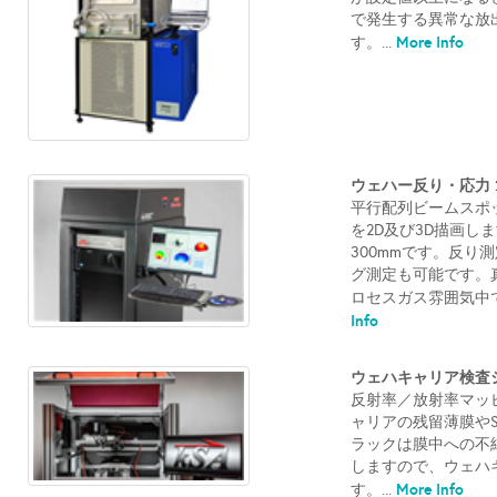
で発生する異常な放
More Info
す。...
ウェハー反り・応力 2
平行配列ビームスポ
を2D及び3D描画します。
300mmです。反り
グ測定も可能です。真空
ロセスガス雰囲気中で
Info
ウェハキャリア検査システ
反射率／放射率マッ
ャリアの残留薄膜や
ラックは膜中への不
しますので、ウェハ
More Info
す。...