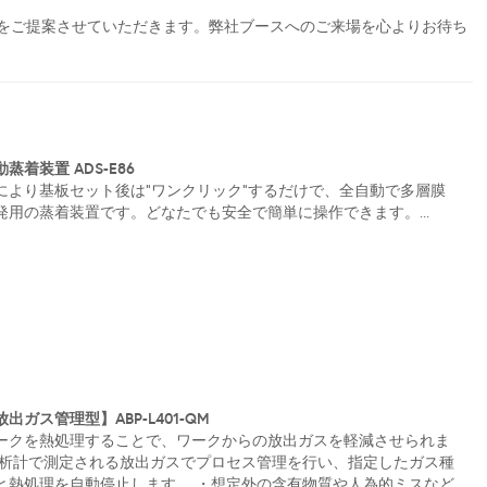
をご提案させていただきます。弊社ブースへのご来場を心よりお待ち
着装置 ADS-E86
により基板セット後は”ワンクリック”するだけで、全自動で多層膜
用の蒸着装置です。どなたでも安全で簡単に操作できます。...
ガス管理型】ABP-L401-QM
ークを熱処理することで、ワークからの放出ガスを軽減させられま
分析計で測定される放出ガスでプロセス管理を行い、指定したガス種
と熱処理を自動停止します。 ・想定外の含有物質や人為的ミスなど