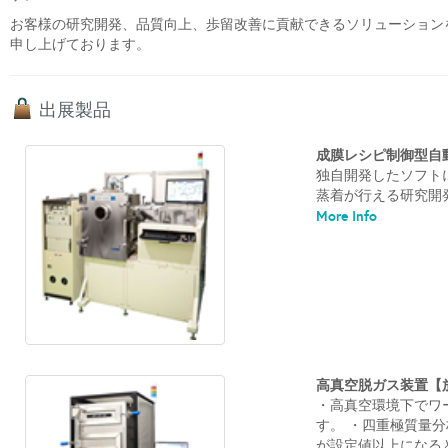
お客様の研究開発、品質向上、歩留改善に貢献できるソリューション
申し上げております。
出展製品
成膜レシピ制御型自動蒸
独自開発したソフト
蒸着が行える研究開発
More Info
高真空脱ガス装置【放出
・高真空環境下でワ
す。 ・四重極質量
が設定値以上になる