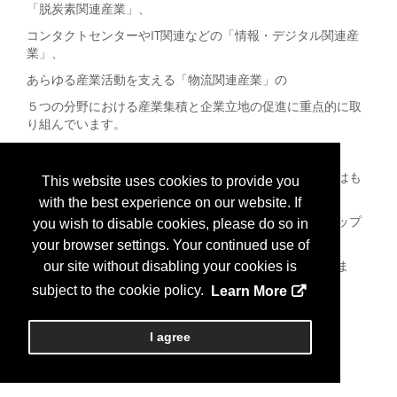
「脱炭素関連産業」、
コンタクトセンターやIT関連などの「情報・デジタル関連産
業」、
あらゆる産業活動を支える「物流関連産業」の
５つの分野における産業集積と企業立地の促進に重点的に取
り組んでいます。
青森県は、企業の皆様の身近なパートナーとして、
立地の検討段階から操業まで一貫した体制でのサポートはも
This website uses cookies to provide you
ちろんのこと、
with the best experience on our website. If
立地後も円滑な操業が継続できるよう、全力でバックアップ
you wish to disable cookies, please do so in
いたします。
your browser settings. Your continued use of
皆様の御来県と、本県への進出を心よりお待ちしておりま
our site without disabling your cookies is
す。
subject to the cookie policy.
Learn More
I agree