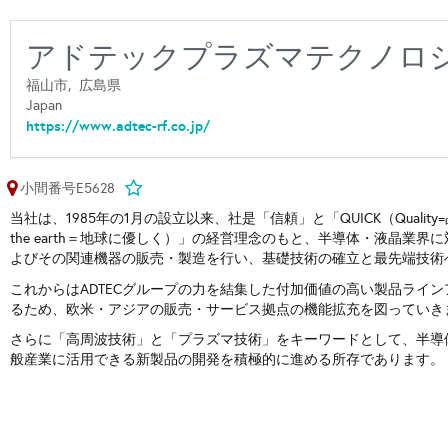
アドテックプラズマテクノロ
福山市,
広島県
Japan
https://www.adtec-rf.co.jp/
小間番号E5628
当社は、1985年の1月の設立以来、社是「信頼」と「QUICK（Quality=品質、Un
the earth＝地球に優しく）」の経営理念のもと、半導体・液晶
よびその関連機器の販売・製造を行い、基礎技術の確立と最先端技術
これからはADTECグループの力を結集した付加価値の高い製品ライ
るため、欧米・アジアの販売・サービス拠点の機能拡充を図っていき
さらに「高周波技術」と「プラズマ技術」をキーワードとして、半導
般産業に活用できる新製品の開発を積極的に進める所存であります。