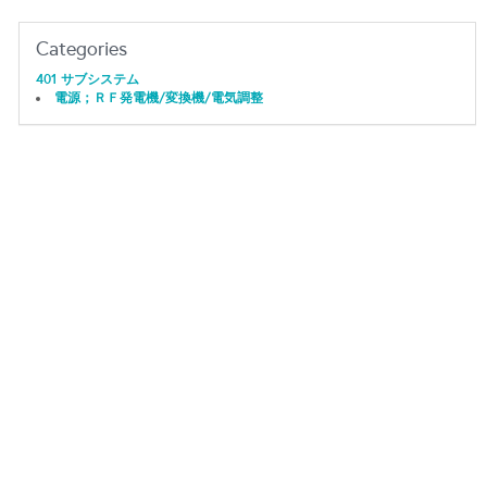
Categories
401 サブシステム
電源；ＲＦ発電機/変換機/電気調整