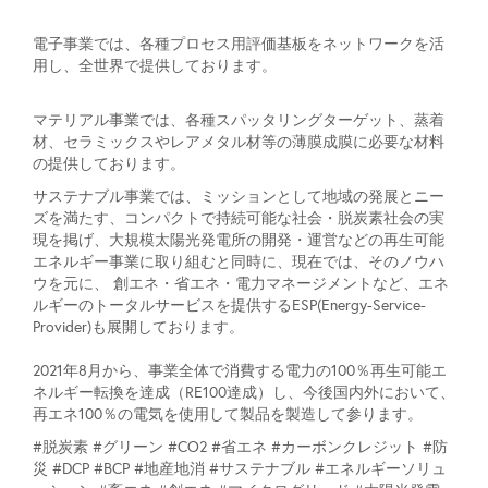
電子事業では、各種プロセス用評価基板をネットワークを活
用し、全世界で提供しております。
マテリアル事業では、各種スパッタリングターゲット、蒸着
材、セラミックスやレアメタル材等の薄膜成膜に必要な材料
の提供しております。
サステナブル事業では、ミッションとして地域の発展とニー
ズを満たす、コンパクトで持続可能な社会・脱炭素社会の実
現を掲げ、大規模太陽光発電所の開発・運営などの再生可能
エネルギー事業に取り組むと同時に、現在では、そのノウハ
ウを元に、 創エネ・省エネ・電力マネージメントなど、エネ
ルギーのトータルサービスを提供するESP(Energy-Service-
Provider)も展開しております。
2021年8月から、事業全体で消費する電力の100％再生可能エ
ネルギー転換を達成（RE100達成）し、今後国内外において、
再エネ100％の電気を使用して製品を製造して参ります。
#脱炭素 #グリーン #CO2 #省エネ #カーボンクレジット #防
災 #DCP #BCP #地産地消 #サステナブル #エネルギーソリュ