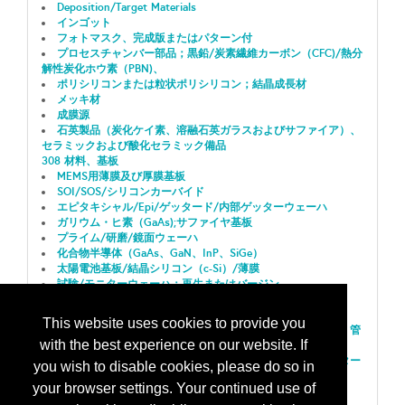
Deposition/Target Materials
インゴット
フォトマスク、完成版またはパターン付
プロセスチャンバー部品；黒鉛/炭素繊維カーボン（CFC)/熱分
解性炭化ホウ素（PBN)、
ポリシリコンまたは粒状ポリシリコン；結晶成長材
メッキ材
成膜源
石英製品（炭化ケイ素、溶融石英ガラスおよびサファイア）、
セラミックおよび酸化セラミック備品
308 材料、基板
MEMS用薄膜及び厚膜基板
SOI/SOS/シリコンカーバイド
エピタキシャル/Epi/ゲッタード/内部ゲッターウェーハ
ガリウム・ヒ素（GaAs);サファイヤ基板
プライム/研磨/鏡面ウェーハ
化合物半導体（GaAs、GaN、InP、SiGe）
太陽電池基板/結晶シリコン（c-Si）/薄膜
試験/モニターウェーハ：再生またはバージン
400 部品、パーツと付属品
ガスケット/シール/O－リング/エラストマー/レジン
This website uses cookies to provide you
パイプ、チューブ、ホース、フランジ、コネクタ、連結器、管
with the best experience on our website. If
継手
真空システム構成要素及び付属品（光学モニター；スパッター
you wish to disable cookies, please do so in
ターゲット支持台；潤滑油；ポンプオイル；他）
your browser settings. Your continued use of
金属原材料および特注部品