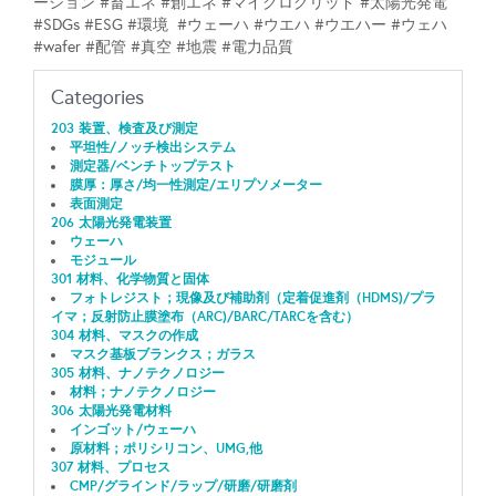
ーション #畜エネ #創エネ #マイクログリッド #太陽光発電
#SDGs #ESG #環境 #ウェーハ #ウエハ #ウエハー #ウェハ
#wafer #配管 #真空 #地震 #電力品質
Categories
203 装置、検査及び測定
平坦性/ノッチ検出システム
測定器/ベンチトップテスト
膜厚：厚さ/均一性測定/エリプソメーター
表面測定
206 太陽光発電装置
ウェーハ
モジュール
301 材料、化学物質と固体
フォトレジスト；現像及び補助剤（定着促進剤（HDMS)/プラ
イマ；反射防止膜塗布（ARC)/BARC/TARCを含む）
304 材料、マスクの作成
マスク基板ブランクス；ガラス
305 材料、ナノテクノロジー
材料；ナノテクノロジー
306 太陽光発電材料
インゴット/ウェーハ
原材料；ポリシリコン、UMG,他
307 材料、プロセス
CMP/グラインド/ラップ/研磨/研磨剤