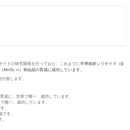
サイドの研究開発を行っており、これまでに
半導体鉄シリサイド（β-
（MnSi
）単結晶の育成に成功しています
。
1.75
紹介致します。
の育成に、世界で唯一、成功しています。
界で唯一、成功しています。
です。
能です。
す。