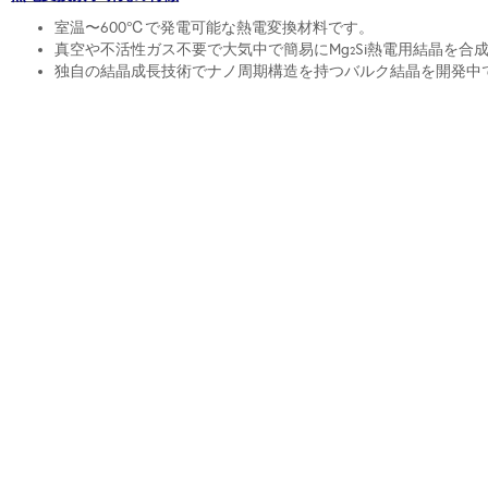
室温〜600℃で発電可能な熱電変換材料です。
真空や不活性ガス不要で大気中で簡易にMg
Si熱電用結晶を合
2
独自の結晶成長技術でナノ周期構造を持つバルク結晶を開発中