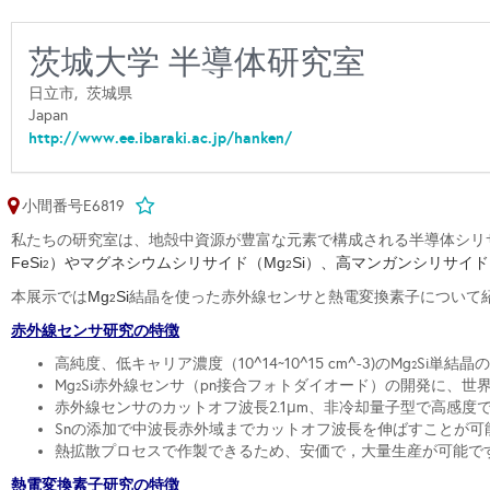
茨城大学 半導体研究室
日立市,
茨城県
Japan
http://www.ee.ibaraki.ac.jp/hanken/
小間番号E6819
私たちの研究室は、地殻中資源が豊富な元素で構成される半導体シリ
FeSi
）やマグネシウムシリサイド（Mg
Si）、高マンガンシリサイド
2
2
本展示では
Mg
Si
結晶を使った赤外線センサと熱電変換素子について
2
赤外線センサ研究の特徴
高純度、低キャリア濃度（10^14~10^15 cm^-3)のMg
Si単結晶
2
Mg
Si赤外線センサ（pn接合フォトダイオード）の開発に、世
2
赤外線センサのカットオフ波長2.1μm、非冷却量子型で高感度
Snの添加で中波長赤外域までカットオフ波長を伸ばすことが可
熱拡散プロセスで作製できるため、安価で，大量生産が可能で
熱電変換素子研究の特徴