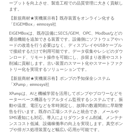
ープットを向上させ、製造工程での品質管理に大きく貢献し
ます。
【新規商材★実機展示有】既存装置をオンライン化する
「EIGEMBox」einnosys社
EIGEMBoxは、既存設備にSECS/GEM、OPC、Modbusなどの
通信機能を追加できる装置です。設備側にソフトウェアやハ
ードの改造を行う必要はなく、ディスプレイやUSBケーブル
で接続するだけで利用可能です。データ収集やレシピのダウ
ンロード、リモート操作を可能にし、歩留まり改善やコスト
削減に貢献します。古い装置のスマート化やスマートファク
トリー化を実現するソリューションです。
【新規商材★実機展示有】ポンプの予知保全システム
「XPump」einnosys社
XPumpは、AIと機械学習を活用してポンプやブロワーなどモ
ーターベース機器をリアルタイム監視するシステムです。振
動や温度、電圧などを常時測定し、故障の数週間前に早期警
告を行います。既存の工場システムと統合でき、メールや
SMS通知にも対応。導入によりダウンタイム削減、メンテナ
ンスコスト低減、設備稼働率の向上を実現します。真空ポン
プや排ガス処理装置など幅広い応用が可能です。