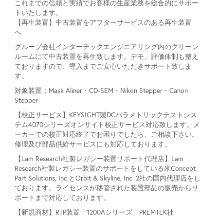
これまでの信頼と実績でお客様の生産業務を総合的にサポー
トいたします。
【再生装置】中古装置をアフターサービスのある再生装置
へ
グループ会社インターテックエンジニアリング内のクリーン
ルームにて中古装置を再生致します。デモ、評価体制も整え
ておりますので、導入までご安心いただきサポート致しま
す。
対象装置：Mask Aliner・CD-SEM・Nikon Stepper・Canon
Stepper
【校正サービス】KEYSIGHT製DCパラメトリックテストシス
テム4070シリーズオンサイト校正サービス対応致します。メ
ーカーでの校正対応終了でお困りでしたら、ご相談下さい。
修理及び部品供給サービスにも対応しております。
【Lam Research社製レガシー装置サポート代理店】Lam
Research社製レガシー装置のサポートをしている米Concept
Part Solutions, Inc.とOrbit & Skyline, Inc. 2社の国内代理店をし
ております。ライセンスが移管された装置部品の販売からサ
ポートまで対応しております。
【新規商材】RTP装置「1200Aシリーズ」PREMTEK社