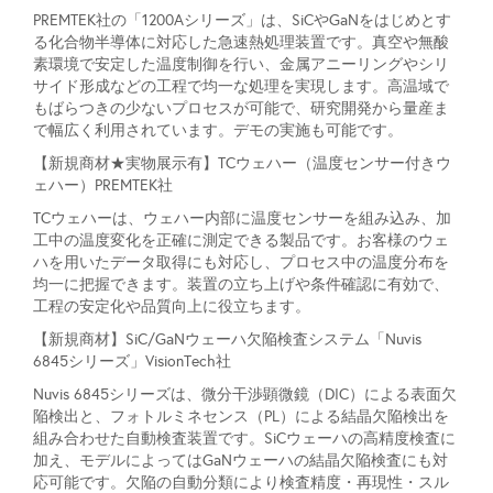
PREMTEK社の「1200Aシリーズ」は、SiCやGaNをはじめとす
る化合物半導体に対応した急速熱処理装置です。真空や無酸
素環境で安定した温度制御を行い、金属アニーリングやシリ
サイド形成などの工程で均一な処理を実現します。高温域で
もばらつきの少ないプロセスが可能で、研究開発から量産ま
で幅広く利用されています。デモの実施も可能です。
【新規商材★実物展示有】TCウェハー（温度センサー付きウ
ェハー）PREMTEK社
TCウェハーは、ウェハー内部に温度センサーを組み込み、加
工中の温度変化を正確に測定できる製品です。お客様のウェ
ハを用いたデータ取得にも対応し、プロセス中の温度分布を
均一に把握できます。装置の立ち上げや条件確認に有効で、
工程の安定化や品質向上に役立ちます。
【新規商材】SiC/GaNウェーハ欠陥検査システム「Nuvis
6845シリーズ」VisionTech社
Nuvis 6845シリーズは、微分干渉顕微鏡（DIC）による表面欠
陥検出と、フォトルミネセンス（PL）による結晶欠陥検出を
組み合わせた自動検査装置です。SiCウェーハの高精度検査に
加え、モデルによってはGaNウェーハの結晶欠陥検査にも対
応可能です。欠陥の自動分類により検査精度・再現性・スル