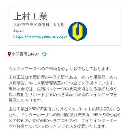
上村工業
大阪市中央区道修町,
大阪府
Japan
https://www.uyemura.co.jp/
小間番号E4407
ウエムラブースへのご来場を心よりお待ちしております。
上村工業は表面処理の事業分野である、めっき用薬品、めっ
き用装置、めっき液管理装置の３つ全てを手掛けています。
当展示会では、先端パッケージの要素技術となる微細配線や
接合技術をサポートするめっき薬品・設備のラインアップを
展示しております。
上村工業は2.5D/3D実装におけるチップレット集積を実現する
ため、インターポーザへの微細配線形成技術、HBMの3次元実
装の技術のための銅めっきプロセスや、ダイとインターポー
ザを接合するバンプめっきプロセスを提案いたします。