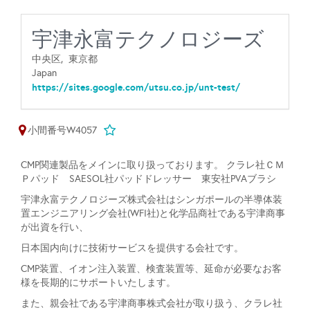
宇津永富テクノロジーズ
中央区,
東京都
Japan
https://sites.google.com/utsu.co.jp/unt-test/
小間番号W4057
CMP関連製品をメインに取り扱っております。 クラレ社ＣＭ
Ｐパッド SAESOL社パッドドレッサー 東安社PVAブラシ
宇津永富テクノロジーズ株式会社はシンガポールの半導体装
置エンジニアリング会社(WFI社)と化学品商社である宇津商事
が出資を行い、
日本国内向けに技術サービスを提供する会社です。
CMP装置、イオン注入装置、検査装置等、延命が必要なお客
様を長期的にサポートいたします。
また、親会社である宇津商事株式会社が取り扱う、クラレ社