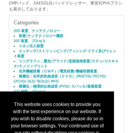
CMPパッド、SAESOL社パッドドレッサー、東安社PVAブラシ
も展示しております。
Categories
205 装置、ナノテクノロジー
装置/ナノテクノロジー機器
207 装置、プロセス
イオン注入装置
エッチング/ストリッッピング/アッシング-ドライ及びウェッ
ト装置
リソグラフィ；露光/アライナ/直接描画装置/ステッパ/スキャ
ナ/ナノインプリント
化学機械研磨（ＣＭＰ）/電気研磨/機械研磨装置
積層化：化学的気相成長（ＣＶＤ）/MOCVD/ PECVD/
LPCVD/ ALD/ REALD/ MVD
積層化：物理的位相成長 (PVD)/ スパッタ/蒸着装置
307 材料、プロセス
CMP/グラインド/ラップ/研磨/研磨剤
400 部品、パーツと付属品
This website uses cookies to provide you
金属原材料および特注部品
with the best experience on our website. If
電子ハードウェア、備品および補給品
500 工場のモニタリングと制御システム(FMCS)
you wish to disable cookies, please do so in
装置間インターフェース；通信プロトコル
your browser settings. Your continued use of
700 製造サービス
リペア；再組立て/装置搬入/メンテナンスサービス/予備部
our site without disabling your cookies is