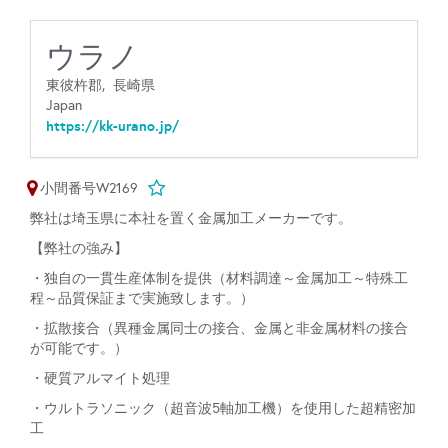
ウラノ
東彼杵郡,
長崎県
Japan
https://kk-urano.jp/
小間番号W2169
弊社は埼玉県に本社を置く金属加工メーカーです。
【弊社の強み】
・独自の一貫生産体制を提供（材料調達～金属加工～特殊工
程～品質保証まで実施致します。）
・拡散接合（異種金属同士の接合、金属と非金属材料の接合
が可能です。）
・硬質アルマイト処理
・ウルトラソニック（超音波5軸加工機）を使用した超精密加
工