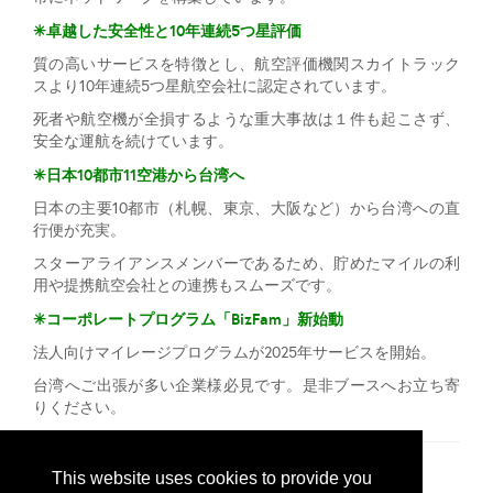
✳卓越した安全性と10年連続5つ星評価
質の高いサービスを特徴とし、航空評価機関スカイトラック
スより10年連続5つ星航空会社に認定されています。
死者や航空機が全損するような重大事故は１件も起こさず、
安全な運航を続けています。
✳
日本10都市11空港から台湾へ
日本の主要10都市（札幌、東京、大阪など）から台湾への直
行便が充実。
スターアライアンスメンバーであるため、貯めたマイルの利
用や提携航空会社との連携もスムーズです。
✳
コーポレートプログラム「BizFam」新始動
法人向けマイレージプログラムが2025年サービスを開始。
台湾へご出張が多い企業様必見です。是非ブースへお立ち寄
りください。
プレスリリース
This website uses cookies to provide you