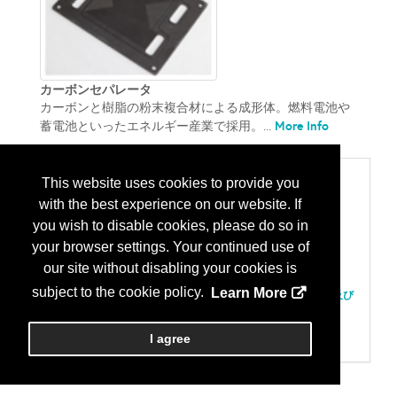
カーボンセパレータ
カーボンと樹脂の粉末複合材による成形体。燃料電池や
More Info
蓄電池といったエネルギー産業で採用。...
Categories
This website uses cookies to provide you
with the best experience on our website. If
300 材料、組み立て
パッケージ基板；ラミネート/フィルムベース
you wish to disable cookies, please do so in
放熱材；ヒートシンク
your browser settings. Your continued use of
302 材料、フラットパネルディスプレイ
スペーサ材
our site without disabling your cookies is
309 材料、テスト
subject to the cookie policy.
Learn More
バーンインボード；パフォーマンスボード（低；高温用途及び
セラミック）
400 部品、パーツと付属品
I agree
金属原材料および特注部品