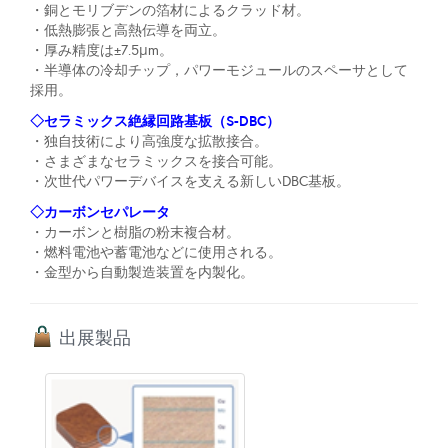
・銅とモリブデンの箔材によるクラッド材。
・低熱膨張と高熱伝導を両立。
・厚み精度は±7.5μm。
・半導体の冷却チップ，パワーモジュールのスペーサとして
採用。
◇セラミックス絶縁回路基板（S-DBC）
・独自技術により高強度な拡散接合。
・さまざまなセラミックスを接合可能。
・次世代パワーデバイスを支える新しいDBC基板。
◇カーボンセパレータ
・カーボンと樹脂の粉末複合材。
・燃料電池や蓄電池などに使用される。
・金型から自動製造装置を内製化。
出展製品