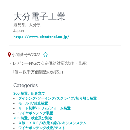
大分電子工業
速見郡,
大分県
Japan
https://www.oitadensi.co.jp/
小間番号W2077
・レガシーPKGの安定供給対応(試作・量産)
・1個～数千万個製造の対応力
Categories
200 装置、組み立て
ダイシング/ソーイング/スクライブ/切り離し装置
モールド/封止装置
リード切断/トリム/フォーム装置
ワイヤボンデング装置
203 装置、検査及び測定
Ｘ線：ＸＲＦ/3次元Ｘ線/レキシスシステム
ワイヤボンデング検査/テスト