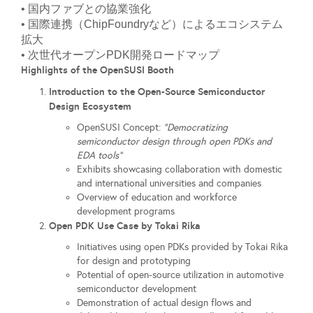
• 国内ファブとの協業強化
• 国際連携（ChipFoundryなど）によるエコシステム
拡大
• 次世代オープンPDK開発ロードマップ
Highlights of the OpenSUSI Booth
Introduction to the Open-Source Semiconductor
Design Ecosystem
OpenSUSI Concept:
“Democratizing
semiconductor design through open PDKs and
EDA tools”
Exhibits showcasing collaboration with domestic
and international universities and companies
Overview of education and workforce
development programs
Open PDK Use Case by Tokai Rika
Initiatives using open PDKs provided by Tokai Rika
for design and prototyping
Potential of open-source utilization in automotive
semiconductor development
Demonstration of actual design flows and