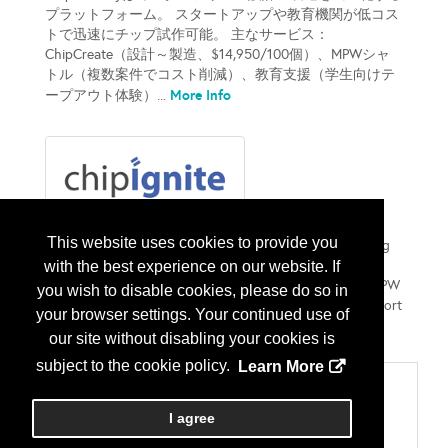
プラットフォーム。 スタートアップや教育機関が低コス
トで迅速にチップ試作可能。 主なサービス：
ChipCreate（設計～製造、$14,950/100個）、MPWシャ
トル（複数案件でコスト削減）、教育支援（学生向けテ
More Info
ープアウト体験）...
ChipIgnite
This website uses cookies to provide you
ChipFoundry democratizes custom silicon design, helping
startups and educators prototype chips fast and
with the best experience on our website. If
affordably. Services: ChipCreate ($14,950/100 units), MPW
you wish to disable cookies, please do so in
Shuttle (multi-project cost savings), and Education Support
your browser settings. Your continued use of
More Info
(hands-on tapeout for students)....
our site without disabling your cookies is
subject to the cookie policy.
Learn More
Categories
601 デザインソフトウェア
I agree
EDA：電子設計自動化/回路設計