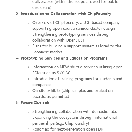
deliverables (within the scope allowed for public
disclosure)
Introduction to Collaboration with ChipFoundry
Overview of ChipFoundry, a U.S.-based company
supporting open-source semiconductor design
Strengthening prototyping services through
collaboration with OpenSUSI
Plans for building a support system tailored to the
Japanese market
Prototyping Services and Education Programs
Information on MPW shuttle services utilizing open
PDKs such as SKY130
Introduction of training programs for students and
companies
On-site exhibits (chip samples and evaluation
boards, as permitted)
Future Outlook
Strengthening collaboration with domestic fabs
Expanding the ecosystem through international
partnerships (e.g., ChipFoundry)
Roadmap for next-generation open PDK