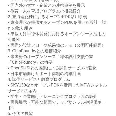
• 国内外の大学・企業との連携事例を展示
• 教育・人材育成プログラムの概要紹介
2. 東海理化様によるオープンPDK活用事例
• 東海理化が提供するオープンPDKを用いた設計・試
作の取り組み
• 車載向け半導体開発におけるオープンソース活用の
可能性
• 実際の設計フローや成果物のデモ（公開可能範囲）
3. ChipFoundryとの連携紹介
• 米国発のオープンソース半導体設計支援企業
「ChipFoundry」の概要
• OpenSUSIとの協業による試作サービスの強化
• 日本市場向けサポート体制の構築計画
4. 試作サービスと教育プログラム
• SKY130などオープンPDKを活用したMPWシャトル
サービスの案内
• 学生・企業向けトレーニングプログラムの紹介
• 実機展示（可能な範囲でチップサンプルや評価ボー
ド）
5. 今後の展望