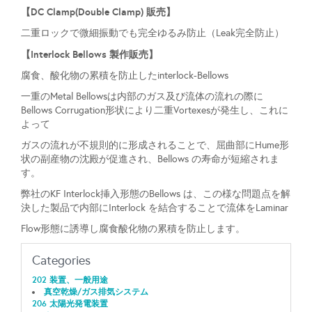
【DC Clamp(Double Clamp) 販売】
二重ロックで微細振動でも完全ゆるみ防止（Leak完全防止）
【Interlock Bellows 製作販売】
腐食、酸化物の累積を防止したinterlock-Bellows
一重のMetal Bellowsは内部のガス及び流体の流れの際に
Bellows Corrugation形状により二重Vortexesが発生し、これに
よって
ガスの流れが不規則的に形成されることで、屈曲部にHume形
状の副産物の沈殿が促進され、Bellows の寿命が短縮されま
す。
弊社のKF Interlock挿入形態のBellows は、この様な問題点を解
決した製品で内部にInterlock を結合することで流体をLaminar
Flow形態に誘導し腐食酸化物の累積を防止します。
Categories
202 装置、一般用途
真空乾燥/ガス排気システム
206 太陽光発電装置