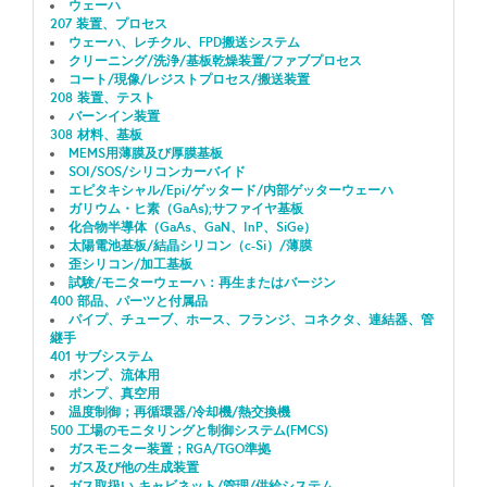
ウェーハ
207 装置、プロセス
ウェーハ、レチクル、FPD搬送システム
クリーニング/洗浄/基板乾燥装置/ファブプロセス
コート/現像/レジストプロセス/搬送装置
208 装置、テスト
バーンイン装置
308 材料、基板
MEMS用薄膜及び厚膜基板
SOI/SOS/シリコンカーバイド
エピタキシャル/Epi/ゲッタード/内部ゲッターウェーハ
ガリウム・ヒ素（GaAs);サファイヤ基板
化合物半導体（GaAs、GaN、InP、SiGe）
太陽電池基板/結晶シリコン（c-Si）/薄膜
歪シリコン/加工基板
試験/モニターウェーハ：再生またはバージン
400 部品、パーツと付属品
パイプ、チューブ、ホース、フランジ、コネクタ、連結器、管
継手
401 サブシステム
ポンプ、流体用
ポンプ、真空用
温度制御；再循環器/冷却機/熱交換機
500 工場のモニタリングと制御システム(FMCS)
ガスモニター装置；RGA/TGO準拠
ガス及び他の生成装置
ガス取扱い-キャビネット/管理/供給システム