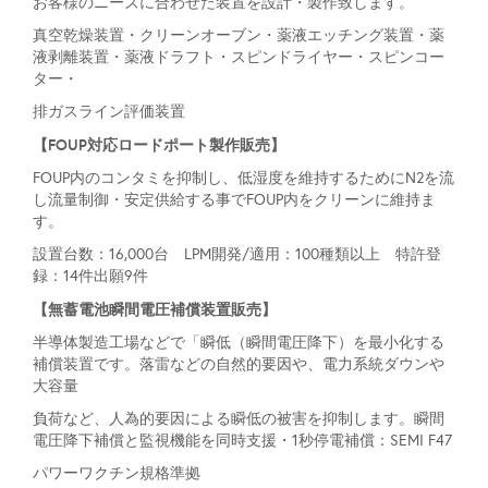
お客様のニーズに合わせた装置を設計・製作致します。
真空乾燥装置・クリーンオーブン・薬液エッチング装置・薬
液剥離装置・薬液ドラフト・スピンドライヤー・スピンコー
ター・
排ガスライン評価装置
【FOUP対応ロードポート製作販売】
FOUP内のコンタミを抑制し、低湿度を維持するためにN2を流
し流量制御・安定供給する事でFOUP内をクリーンに維持ま
す。
設置台数：16,000台 LPM開発/適用：100種類以上 特許登
録：14件出願9件
【無蓄電池瞬間電圧補償装置販売
】
半導体製造工場などで「瞬低（瞬間電圧降下）を最小化する
補償装置です。落雷などの自然的要因や、電力系統ダウンや
大容量
負荷など、人為的要因による瞬低の被害を抑制します。瞬間
電圧降下補償と監視機能を同時支援・1秒停電補償：SEMI F47
パワーワクチン規格準拠