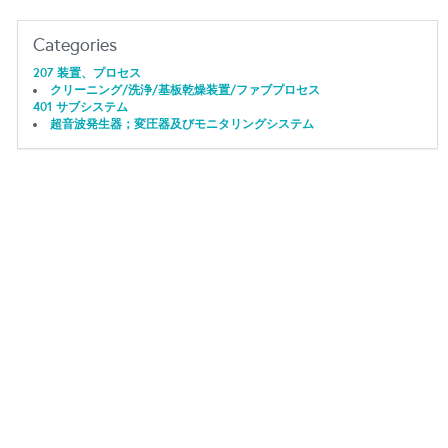
Categories
207 装置、プロセス
クリーニング/洗浄/基板乾燥装置/ファブプロセス
401 サブシステム
超音波発生器；変圧器及びモニタリングシステム