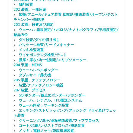
研削装置
202 装置、一般用途
加熱/アニール/キュア装置-拡散炉/搬送装置/オーブン/テスト
チャンバー/熱処理
203 装置、検査及び測定
ウェーハ：基板測定/トポロジ/ナノトポグラフィ/平坦度測定/
結晶方位
ダイ検査/ダイの切り出し
パッケージ検査/リードスキャナー
メッキ検査装置
ワイヤボンデング検査/テスト
膜厚：厚さ/均一性測定/エリプソメーター
204 装置、MEMS
ウェーハレベルボンダー
ダブルサイド露光機
205 装置、ナノテクノロジー
装置/ナノテクノロジー機器
207 装置、プロセス
SOIボンダー/仮止めボンダー/デボンダー
ウェーハ、レチクル、FPD搬送システム
ウェーハ同定；マーキング装置
エッチング/ストリッッピング/アッシング-ドライ及びウェッ
ト装置
クリーニング/洗浄/基板乾燥装置/ファブプロセス
コート/現像/レジストプロセス/搬送装置
メッキ；電解メッキ/製膜積層装置