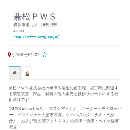
兼松ＰＷＳ
横浜市港北区,
神奈川県
Japan
http://www.pwsj.co.jp/
小間番号E4402
兼松ＰＷＳ株式会社は半導体製造の前工程・後工程に関連す
る製造装置、部品、材料の輸入販売と技術サポートのする技
術商社です。
*SUSS MicroTec社： マスクアライナ、コーター・デベロッパ
ー、インクジェット塗布装置、ウェハボンダ（永久・仮接
合）、および最先端フォトマスクの洗浄・現像・ベイク処理
装置