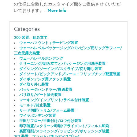
の仕様に合致したカスタマイズ機をご提供させていただ
More Info
いております。...
Categories
200 装置、組み立て
ウェーハマウント；テーピング装置
ウェーハレベルパッケージング/バンピング用リソグラフィー/
三次元露光装置
ウェーハレベルボンデング
クリーニング/組み立てとパッケージング用洗浄装置
ダイシング/ソーイング/スクライブ/切り離し装置
ダイソート/ピックアンドプレース；フリップチップ配置装置
ダイボンデング用アタッチ装置
ダイ取り外し装置
パッケージハンドラー/搬送装置
バリ取り/ゲート除去装置
マーキング/インプリント/ラベル付け装置
モールド/封止装置
リード切断/トリム/フォーム装置
ワイヤボンデング装置
半田リフロー/半田付け/ロウ付け装置
印字装置/スクリーン印刷/アライメント/フィルム印刷
裏面研削/スライシング/ラッピング/ポリッシング装置
201 装置、フラットパネルディスプレイ