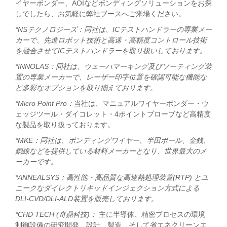
イヤーボンダー、AOIなどボンディングソリューションをお探
しでしたら、お気軽に弊社ブースへご来場ください。
*NSテクノロジーズ：同社は、ICテストハンドラーの専業メー
カーで、先進ロボット技術と高速・高精度コントロール技術
を融合させてICテストハンドラーを取り扱いしております。
*INNOLAS：同社は、ウェーハマーキング及びソーティング装
置の専業メーカーで、レーザー印字位置を確認可能な機能な
ど多彩なオプションを取り揃えております。
*Micro Point Pro：
当社は、マニュアルワイヤーボンダー・ウ
ェッジツール・ダイコレット・4ポイントプローブなど高精度
な製品を取り扱っております。
*MKE：同社は、ボンディングワイヤー、半田ボール、金銭、
銅線などを提供している材料メーカーとなり、世界最大のメ
ーカーです。
*ANNEALSYS：高性能・高品質な高速熱処理装置(RTP) とユ
ニークなダイレクトリキッドインジェクション方式による
DLI-CVD/DLI-ALD装置を販売しております。
*CHD TECH (奇鼎科技)：
主に半導体、精密プロセスの環境
制御設備の研究開発、設計、製造、そして省エネクリーンエ