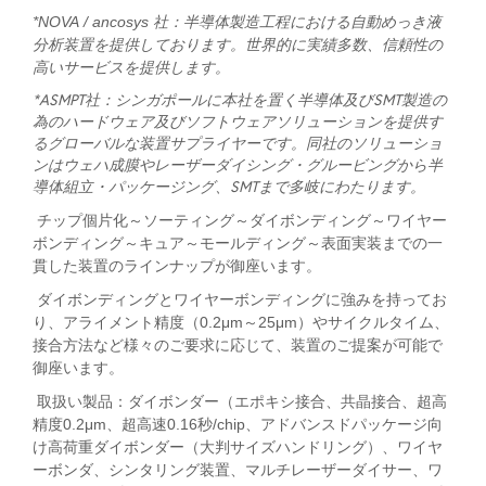
*NOVA / ancosys 社：半導体製造工程における自動めっき液
分析装置を提供しております。世界的に実績多数、信頼性の
高いサービスを提供します。
*ASMPT社：シンガポールに本社を置く半導体及びSMT製造の
為のハードウェア及びソフトウェアソリューションを提供す
るグローバルな装置サプライヤーです。同社のソリューショ
ンはウェハ成膜やレーザーダイシング・グルービングから半
導体組立・パッケージング、SMTまで多岐にわたります。
チップ個片化～ソーティング～ダイボンディング～ワイヤー
ボンディング～キュア～モールディング～表面実装までの一
貫した装置のラインナップが御座います。
ダイボンディングとワイヤーボンディングに強みを持ってお
り、アライメント精度（0.2μm～25μm）やサイクルタイム、
接合方法など様々のご要求に応じて、装置のご提案が可能で
御座います。
取扱い製品：ダイボンダー（エポキシ接合、共晶接合、超高
精度0.2μm、超高速0.16秒/chip、アドバンスドパッケージ向
け高荷重ダイボンダー（大判サイズハンドリング）、ワイヤ
ーボンダ、シンタリング装置、マルチレーザーダイサー、ワ