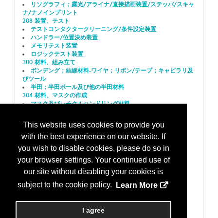
リソグラフィ；露光/アライナ/直接描画装置/ステッパ/スキャ
ナ/ナノインプリント
208 装置、テスト
テストコンタクタークリーニング/条件設定装置
ハンドラー/位置決め装置
メモリテスト装置
ロジックテスト装置
300 材料、組み立て
ボンデング；結線材料-ワイヤ；リボン/テープ；キャピラリ及
びツール
半田；半田ボール及び他の半田材料
304 材料、マスクの作成
マスク及びレチクルハンドリング材料
307 材料、プロセス
フォトマスク、完成版またはパターン付
This website uses cookies to provide you
309 材料、テスト
with the best experience on our website. If
テストソケット；コンタクター及びコンタクタ付属品
400 部品、パーツと付属品
you wish to disable cookies, please do so in
コネクタ/プラグ/相互接続/ケーブル/ワイア
your browser settings. Your continued use of
401 サブシステム
プラズマ源；管理/モニタリング/解析
our site without disabling your cookies is
電源；ＲＦ発電機/変換機/電気調整
subject to the cookie policy.
Learn More
500 工場のモニタリングと制御システム(FMCS)
化学薬品/純水/流体モニタおよび管理システム
501 HVAC、温度、湿度、汚染の制御
I agree
HVAC；温度/湿度システムとコントロール