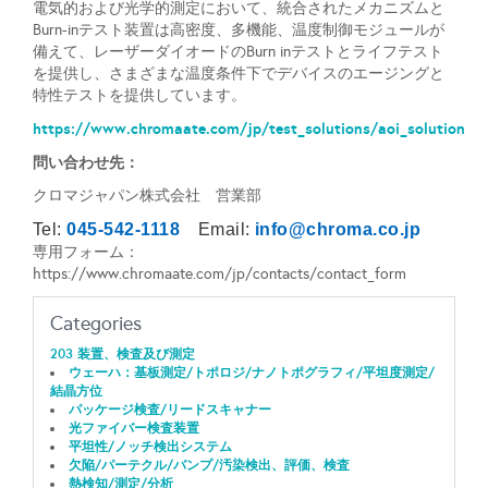
電気的および光学的測定において、統合されたメカニズムと
Burn-inテスト装置は高密度、多機能、温度制御モジュールが
備えて、レーザーダイオードのBurn inテストとライフテスト
を提供し、さまざまな温度条件下でデバイスのエージングと
特性テストを提供しています。
https://www.chromaate.com/jp/test_solutions/aoi_solution
問い合わせ先：
クロマジャパン株式会社 営業部
Tel:
045-542-1118
Email:
info@chroma.co.jp
専用フォーム：
https://www.chromaate.com/jp/contacts/contact_form
Categories
203 装置、検査及び測定
ウェーハ：基板測定/トポロジ/ナノトポグラフィ/平坦度測定/
結晶方位
パッケージ検査/リードスキャナー
光ファイバー検査装置
平坦性/ノッチ検出システム
欠陥/パーテクル/バンプ/汚染検出、評価、検査
熱検知/測定/分析