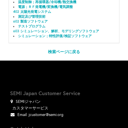
温度制御；再循環器/冷却機/熱交換機
電源；ＲＦ発電機/変換機/電気調整
402 太陽光発電システム
測定及び管理技術
602 製造ソフトウェア
テストプログラム
603 シミュレーション、解析、モデリングソフトウェア
シミュレーション；特性評価/検証ソフトウェア
検索ページに戻る
SEMI Japan Customer Service
SEMIジャパン
カスタマーサービス
Email:
jcustomer@semi.org