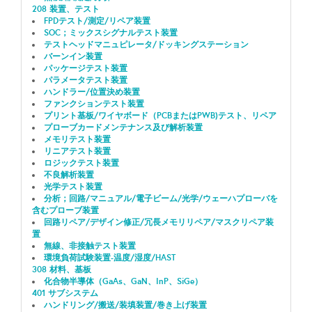
208 装置、テスト
FPDテスト/測定/リペア装置
SOC；ミックスシグナルテスト装置
テストヘッドマニュピレータ/ドッキングステーション
バーンイン装置
パッケージテスト装置
パラメータテスト装置
ハンドラー/位置決め装置
ファンクションテスト装置
プリント基板/ワイヤボード（PCBまたはPWB)テスト、リペア
プローブカードメンテナンス及び解析装置
メモリテスト装置
リニアテスト装置
ロジックテスト装置
不良解析装置
光学テスト装置
分析；回路/マニュアル/電子ビーム/光学/ウェーハプローバを
含むプローブ装置
回路リペア/デザイン修正/冗長メモリリペア/マスクリペア装
置
無線、非接触テスト装置
環境負荷試験装置-温度/湿度/HAST
308 材料、基板
化合物半導体（GaAs、GaN、InP、SiGe）
401 サブシステム
ハンドリング/搬送/装填装置/巻き上げ装置