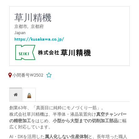
草川精機
京都市,
京都府
Japan
https://kusakawa.co.jp/
小間番号W2502
創業63年、「真面目に純粋にモノづくり一筋」。
真空チャンバー
株式会社草川精機は、半導体・液晶装置向け
の精密加工
小型から大型までの切削加工部品
をはじめ、
に幅
広く対応しています。
属人化しない生産体制
AI・DXを活用した
と、長年培った職人