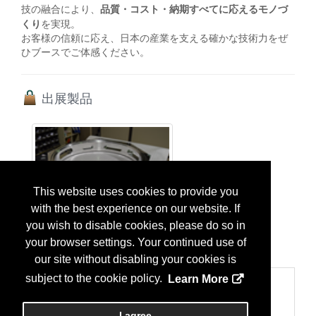
品質・コスト・納期すべてに応えるモノづ
技の融合により、
くり
を実現。
お客様の信頼に応え、日本の産業を支える確かな技術力をぜ
ひブースでご体感ください。
出展製品
This website uses cookies to provide you
with the best experience on our website. If
you wish to disable cookies, please do so in
真空チャンバー
More Info
A5052 切削加工部品...
your browser settings. Your continued use of
our site without disabling your cookies is
subject to the cookie policy.
Learn More
Categories
400 部品、パーツと付属品
I agree