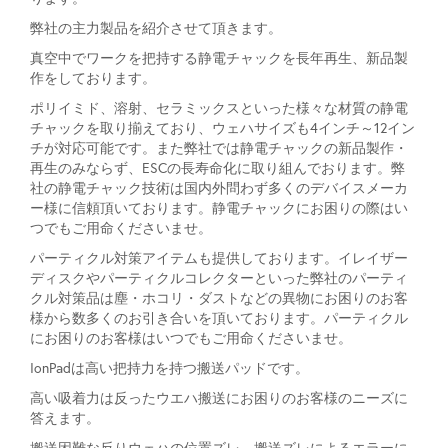
弊社の主力製品を紹介させて頂きます。
真空中でワークを把持する静電チャックを長年再生、新品製
作をしております。
ポリイミド、溶射、セラミックスといった様々な材質の静電
チャックを取り揃えており、ウェハサイズも4インチ～12イン
チが対応可能です。また弊社では静電チャックの新品製作・
再生のみならず、ESCの長寿命化に取り組んでおります。弊
社の静電チャック技術は国内外問わず多くのデバイスメーカ
ー様に信頼頂いております。静電チャックにお困りの際はい
つでもご用命くださいませ。
パーティクル対策アイテムも提供しております。イレイザー
ディスクやパーティクルコレクターといった弊社のパーティ
クル対策品は塵・ホコリ・ダストなどの異物にお困りのお客
様から数多くのお引き合いを頂いております。パーティクル
にお困りのお客様はいつでもご用命くださいませ。
IonPadは高い把持力を持つ搬送パッドです。
高い吸着力は反ったウエハ搬送にお困りのお客様のニーズに
答えます。