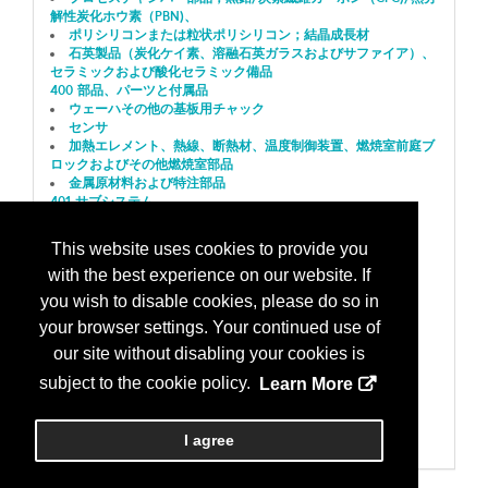
解性炭化ホウ素（PBN)、
ポリシリコンまたは粒状ポリシリコン；結晶成長材
石英製品（炭化ケイ素、溶融石英ガラスおよびサファイア）、
セラミックおよび酸化セラミック備品
400 部品、パーツと付属品
ウェーハその他の基板用チャック
センサ
加熱エレメント、熱線、断熱材、温度制御装置、燃焼室前庭ブ
ロックおよびその他燃焼室部品
金属原材料および特注部品
401 サブシステム
ハンドリング/搬送/装填装置/巻き上げ装置
500 工場のモニタリングと制御システム(FMCS)
This website uses cookies to provide you
プロセス管理
with the best experience on our website. If
502 マテリアルハンドリングシステム
ロボット；搬送システム
you wish to disable cookies, please do so in
搬送；マテリアルハンドリングシステム
your browser settings. Your continued use of
603 シミュレーション、解析、モデリングソフトウェア
シミュレーション；特性評価/検証ソフトウェア
our site without disabling your cookies is
701 製造サービス、またはコンサルテング
subject to the cookie policy.
Learn More
ウェーハ取扱い
技術インテリジェンス；リバースエンジニアリング
900 サポート製品
I agree
デバイス/ウェーハ/ディスプレイパネル ハンドリング製品