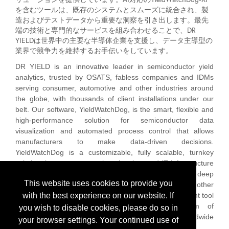
を含むツールは、既存のシステムとスムーズに統合され、製
造およびテストデータから重要な洞察を引き出します。最先
端の技術と専門的なサービスを組み合わせることで、DR
YIELDは世界中の主要な半導体企業を支援し、データ主導型の
業界で競争力を維持するお手伝いをしています。
DR YIELD is an innovative leader in semiconductor yield
analytics, trusted by OSATS, fabless companies and IDMs
serving consumer, automotive and other industries around
the globe, with thousands of client installations under our
belt. Our software, YieldWatchDog, is the smart, flexible and
high-performance solution for semiconductor data
visualization and automated process control that allows
manufacturers to make data-driven decisions.
YieldWatchDog is a customizable, fully scalable, turnkey
solution that saves on engineering time and IT infrastructure
costs. Our AI toolset, YieldWatchDogXI, includes a deep
This website uses cookies to provide you
learning framework based on neural networks and other
smart algorithms for smart pattern recognition, intelligent tool
with the best experience on our website. If
analytics and multivariate monitoring. Our team of
you wish to disable cookies, please do so in
experienced engineers provides renowned worldwide
your browser settings. Your continued use of
customer support.