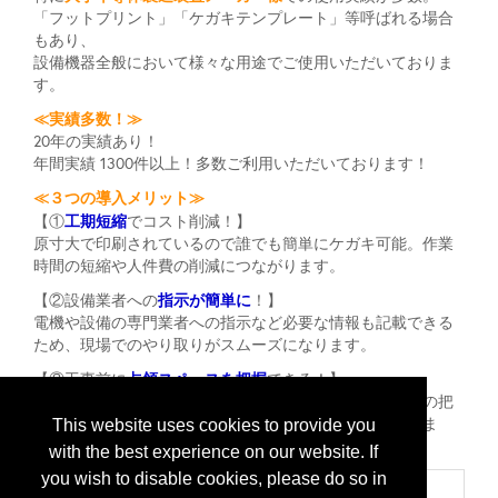
「フットプリント」「ケガキテンプレート」等呼ばれる場合
もあり、
設備機器全般において様々な用途でご使用いただいておりま
す。
≪実績多数！≫
20年の実績あり！
年間実績 1300件以上！多数ご利用いただいております！
≪３つの導入メリット≫
工期短縮
【①
でコスト削減！】
原寸大で印刷されているので誰でも簡単にケガキ可能。作業
時間の短縮や人件費の削減につながります。
指示が簡単に
【②設備業者への
！】
電機や設備の専門業者への指示など必要な情報も記載できる
ため、現場でのやり取りがスムーズになります。
占領スペースを把握
【③工事前に
できる！】
メンテナンスエリア等の必要箇所を記載すればスペースの把
握がすぐにでき、設置場所を短時間で決めることができま
This website uses cookies to provide you
す。
with the best experience on our website. If
you wish to disable cookies, please do so in
Categories