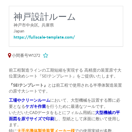
神戸設計ルーム
神戸市中央区,
兵庫県
Japan
https://fullscale-template.com/
小間番号W1272
前工程製造ラインの工期短縮を実現する 高精度の装置原寸大
位置決めシート『SEIテンプレート』をご提供いたします。
『SEIテンプレート』
とは前工程で使用される半導体製造装置
の原寸大シートです。
工場やクリーンルーム
において、大型機械を設置する際に必
ケガキ作業
要となる
を行うために最適なツールです。
大型機械の平
いただいたCADデータをもとにフィルム用紙に
面図を原寸サイズで印刷
し、型紙として床面に敷いて使用し
ます。
大手半導体製造装置メーカー様
特に
での使用実績が多数。