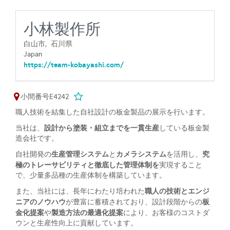
小林製作所
白山市,
石川県
Japan
https://team-kobayashi.com/
小間番号E4242
職人技術を結集した自社設計の板金製品の展示を行います。
設計から塗装・組立までを一貫生産
当社は、
している板金製
造会社です。
生産管理システム
カメラシステム
究
自社開発の
と
を活用し、
極のトレーサビリティと徹底した
管理体制を
実現すること
で、少量多品種の生産体制を構築しています。
職人の技術とエンジ
また、当社には、長年にわたり培われた
ニアのノウハウ
板
が豊富に蓄積されており、設計段階からの
金化提案
製造方法の最適化提案
や
により、お客様のコストダ
ウンと生産性向上に貢献しています。