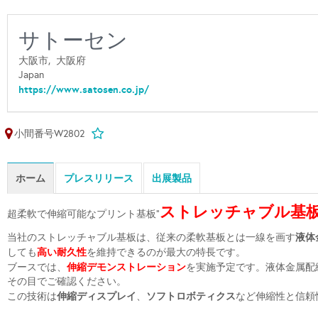
サトーセン
大阪市,
大阪府
Japan
https://www.satosen.co.jp/
小間番号W2802
ホーム
プレスリリース
出展製品
ストレッチャブル基
超柔軟で伸縮可能なプリント基板"
液体
当社のストレッチャブル基板は、従来の柔軟基板とは一線を画す
高い耐久性
しても
を維持できるのが最大の特長です。
伸縮デモンストレーション
ブースでは、
を実施予定です。液体金属配
その目でご確認ください。
伸縮ディスプレイ
ソフトロボティクス
この技術は
、
など伸縮性と信頼