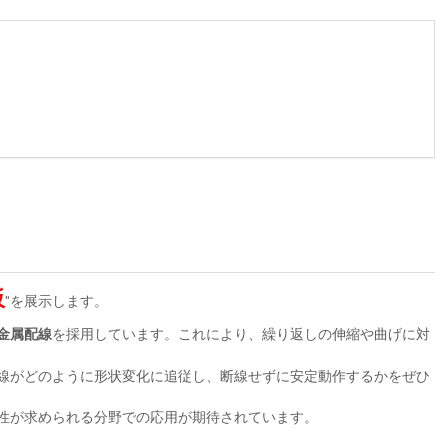
板
"を展示します。
金属配線
を採用しています。これにより、繰り返しの伸縮や曲げに対
線がどのように形状変化に追従し、断線せずに安定動作するかをぜひ
性が求められる分野での応用が期待されています。