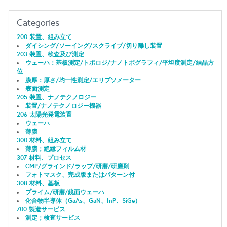
Categories
200 装置、組み立て
ダイシング/ソーイング/スクライブ/切り離し装置
203 装置、検査及び測定
ウェーハ：基板測定/トポロジ/ナノトポグラフィ/平坦度測定/結晶方
位
膜厚：厚さ/均一性測定/エリプソメーター
表面測定
205 装置、ナノテクノロジー
装置/ナノテクノロジー機器
206 太陽光発電装置
ウェーハ
薄膜
300 材料、組み立て
薄膜；絶縁フィルム材
307 材料、プロセス
CMP/グラインド/ラップ/研磨/研磨剤
フォトマスク、完成版またはパターン付
308 材料、基板
プライム/研磨/鏡面ウェーハ
化合物半導体（GaAs、GaN、InP、SiGe）
700 製造サービス
測定；検査サービス