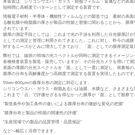
本装置は、シリコンウエハ・ガラス・樹脂フィルム・金属などの表面
短時間に高精度でパターンとして測定する装置です。
情報電子材料・半導体・機能性フィルムなどの製造では、素材の表面
る酸化膜や樹脂膜の厚さが製品の性能と密接に関わることから、膜厚
されています。
膜厚の測定手段としては、これまで光の干渉を利用した分光膜厚計が
としての測定と管理に利用されてきました。これに対し、昨今の成膜
対するニーズがとみに増大してきており、「面」としての膜厚測定装
弊社では、線状の領域の光スペクトルが同時に測定できるイメージン
各種検査装置を製造・販売していますが、その分光カメラを用いて測
表面の薄膜の分光スペクトルを「面」として一度に測定し、画素毎の
膜厚の分布を高解像度かつ高精度で測定する装置を実現したものです
50nm~800μmの膜厚分布の測定に対応します。
シリコンウエハ・ガラス・樹脂あるいは油膜、水膜など、さまざまな
これまで「点」で評価せざるを得なかった膜厚が「面」として観察で
”製造条件や加工条件の違いによる膜厚分布の微妙な変化の把握”
”膜厚分布と製品の性能の関連性の評価”
”生産現場での製品の品質管理・品質保証”
などへ幅広く活用できます。