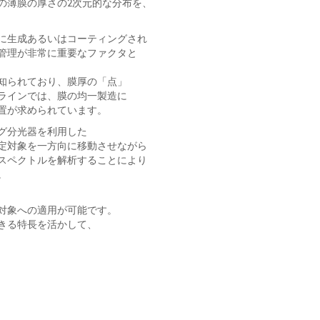
の薄膜の厚さの2次元的な分布を、
に生成あるいはコーティングされ
管理が非常に重要なファクタと
知られており、膜厚の「点」
ラインでは、膜の均一製造に
置が求められています。
グ分光器を利用した
定対象を一方向に移動させながら
スペクトルを解析することにより
。
対象への適用が可能です。
きる特長を活かして、