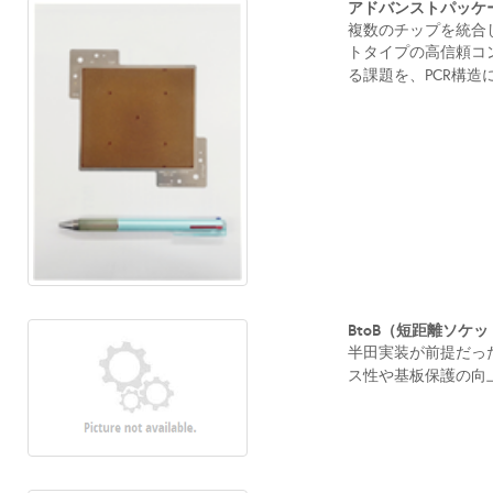
アドバンストパッケージ
複数のチップを統合
トタイプの高信頼コン
る課題を、PCR構造
BtoB（短距離ソケ
半田実装が前提だっ
ス性や基板保護の向上