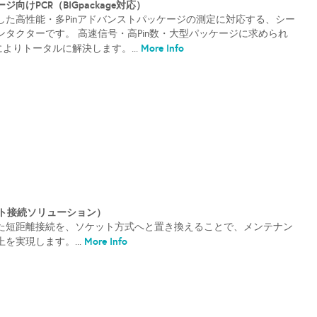
向けPCR（BIGpackage対応）
した高性能・多Pinアドバンストパッケージの測定に対応する、シー
タクターです。 高速信号・高Pin数・大型パッケージに求められ
More Info
によりトータルに解決します。...
ット接続ソリューション）
た短距離接続を、ソケット方式へと置き換えることで、メンテナン
More Info
を実現します。...