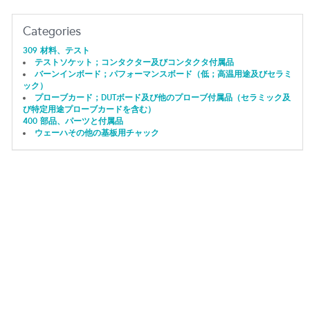
Categories
309 材料、テスト
テストソケット；コンタクター及びコンタクタ付属品
バーンインボード；パフォーマンスボード（低；高温用途及びセラミ
ック）
プローブカード；DUTボード及び他のプローブ付属品（セラミック及
び特定用途プローブカードを含む）
400 部品、パーツと付属品
ウェーハその他の基板用チャック