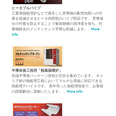
ヒータブルパイプ
工業用熱処理炉などで発生した昇華物の配管内部への付
着を低減させるヒータ内部型のパイプ部品です。 昇華成
分の付着を防止することで被加熱物の清浄度を保ち、付
More
着物除去のメンテンナンス手間も削減します。...
Info
半導体後工程用「熱風循環炉」
先端半導体パッケージ技術が注目を集めています。 キャ
リア材の熱処理工程においてマルチな用途に対応できる
熱処理デバイスです。 長年培った熱処理技術で、お客様
More Info
の課題解決に貢献いたします。 ...