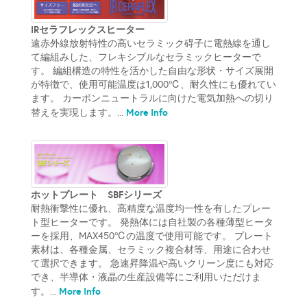
IRセラフレックスヒーター
遠赤外線放射特性の高いセラミック碍子に電熱線を通し
て編組みした、フレキシブルなセラミックヒーターで
す。 編組構造の特性を活かした自由な形状・サイズ展開
が特徴で、使用可能温度は1,000℃、耐久性にも優れてい
ます。 カーボンニュートラルに向けた電気加熱への切り
More Info
替えを実現します。...
ホットプレート SBFシリーズ
耐熱衝撃性に優れ、高精度な温度均一性を有したプレー
ト型ヒーターです。 発熱体には自社製の各種薄型ヒータ
ーを採用、MAX450℃の温度で使用可能です。 プレート
素材は、各種金属、セラミック複合材等、用途に合わせ
て選択できます。 急速昇降温や高いクリーン度にも対応
でき、半導体・液晶の生産設備等にご利用いただけま
More Info
す。...