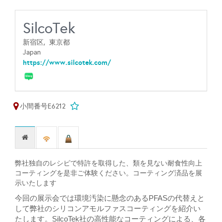
SilcoTek
新宿区,
東京都
Japan
https://www.silcotek.com/
小間番号E6212
弊社独自のレシピで特許を取得した、類を見ない耐食性向上
コーティングを是非ご体験ください。コーティング済品を展
示いたします
今回の展示会では環境汚染に懸念のあるPFASの代替えと
して弊社のシリコンアモルファスコーティングを紹介い
たします。
SilcoTek
社の
高性能なコーティングによる、各