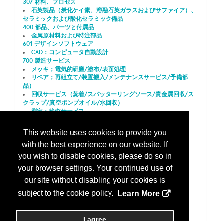
307 材料、プロセス
石英製品（炭化ケイ素、溶融石英ガラスおよびサファイア）、
セラミックおよび酸化セラミック備品
400 部品、パーツと付属品
金属原材料および特注部品
601 デザインソフトウェア
CAD：コンピュータ自動設計
700 製造サービス
メッキ；電気的研磨/塗布/表面処理
リペア；再組立て/装置搬入/メンテナンスサービス/予備部
品）
回収サービス（蒸着/スパッターリングソース/貴金属回収/ス
クラップ/真空ポンプオイル/水回収）
測定；検査サービス
701 製造サービス、またはコンサルテング
CAD/CAM/CIM
This website uses cookies to provide you
FPDデザインと製造
with the best experience on our website. If
クリーンルーム；汚染管理
組み立て
you wish to disable cookies, please do so in
801 配送とロジスティクス
your browser settings. Your continued use of
流通/倉庫/サード・パーティー・ロジスティクス(3PL)
通関/輸出入/乙仲
our site without disabling your cookies is
運搬；装備
subject to the cookie policy.
Learn More
804 プロフェッショナルサービス
販売流通業者
902 その他
I agree
その他