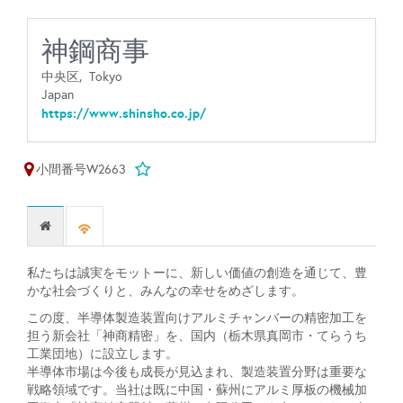
神鋼商事
中央区,
Tokyo
Japan
https://www.shinsho.co.jp/
小間番号W2663
私たちは誠実をモットーに、新しい価値の創造を通じて、豊
かな社会づくりと、みんなの幸せをめざします。
この度、半導体製造装置向けアルミチャンバーの精密加工を
担う新会社「神商精密」を、国内（栃木県真岡市・てらうち
工業団地）に設立します。
半導体市場は今後も成長が見込まれ、製造装置分野は重要な
戦略領域です。当社は既に中国・蘇州にアルミ厚板の機械加