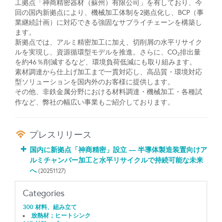
工拠点「神商精密器材（蘇州）有限公司」を有しており、今
回の国内新拠点により、機械加工体制を2拠点化し、BCP（事
業継続計画）に対応できる強固なサプライチェーンを構築し
ます。
新拠点では、アルミ精密加工に加え、切削屑の水平リサイク
ルを実現し、資源循環型モデルを推進。さらに、CO₂排出量
を約46％削減するなど、環境負荷低減にも取り組みます。
素材調達から仕上げ加工まで一貫対応し、高品質・環境対応
型ソリューションを国内外のお客様に提供します。
その他、非鉄金属分野における材料調達・機械加工・各種試
作など、弊社の幅広い事業もご紹介しております。
プレスリリース
国内に新拠点「神商精密」設立 ― 半導体製造装置向けア
ルミチャンバー加工と水平リサイクルで持続可能な未来
へ
(20251127)
Categories
300 材料、組み立て
放熱材；ヒートシンク