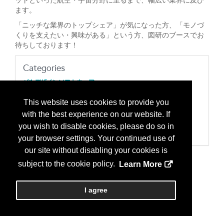
ットといった航空・宇宙分野に至るまで、幅広い業界に及び
ます。
「ニッチな業界のトップシェア」が気になった方、「モノづ
くりを支えたい・興味がある」という方、図研のブースでお
待ちしております！
Categories
601 デザインソフトウェア
CAD：コンピュータ自動設計
EDA：電子設計自動化/回路設計
This website uses cookies to provide you
603 シミュレーション、解析、モデリングソフトウェア
with the best experience on our website. If
シミュレーション；特性評価/検証ソフトウェア
701 製造サービス、またはコンサルテング
you wish to disable cookies, please do so in
CAD/CAM/CIM
your browser settings. Your continued use of
our site without disabling your cookies is
subject to the cookie policy.
Learn More
I agree