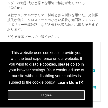
ング、構造形成など様々な用途で検討が進んでいる
「CoPlus」
当社オリジナルのポリマー材料と独自製法を用いた、光伝搬
損失が低く、クロストークの小さい柔軟な光回路フィルム
「ポリマー光導波路」など各分野の製品展示も取りそろえて
おります。
どうぞ展示ブースでご覧ください。
Categories
This website uses cookies to provide you
300 材料、組み立て
with the best experience on our website. If
パッケージ；セラミック及びその他の高温コンパウンド
パッケージ；プラスチック
you wish to disable cookies, please do so in
パッケージ基板；ラミネート/フィルムベース
your browser settings. Your continued use of
ボンデング；結線材料-ワイヤ；リボン/テープ；キャピラリ及
びツール
our site without disabling your cookies is
モールド/封入/ポット材
subject to the cookie policy.
Learn More
厚膜ペースト；材料
接合；エポキシ/ダイアタッチコンパウンド/アンダーフィル材
料、導電材と非導電材
I agree
薄膜；絶縁フィルム材