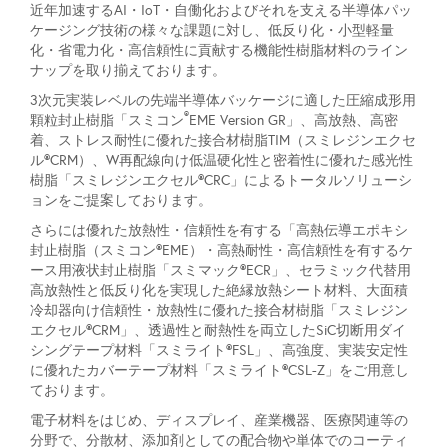
近年加速するAI・IoT・自働化およびそれを支える半導体パッ
ケージング技術の様々な課題に対し、低反り化・小型軽量
化・省電力化・高信頼性に貢献する機能性樹脂材料のライン
ナップを取り揃えております。
3次元実装レベルの先端半導体バッケージに適した圧縮成形用
®
顆粒封止樹脂「スミコン
EME Version GR」、高放熱、高密
着、ストレス耐性に優れた接合材樹脂TIM（スミレジンエクセ
ル®CRM）、W再配線向け低温硬化性と密着性に優れた感光性
樹脂「スミレジンエクセル®CRC」によるトータルソリューシ
ョンをご提案しております。
さらには優れた放熱性・信頼性を有する「高熱伝導エポキシ
封止樹脂（スミコン®EME）・高熱耐性・高信頼性を有するケ
ース用液状封止樹脂「スミマック®ECR」、セラミック代替用
高放熱性と低反り化を実現した絶縁放熱シート材料、大面積
冷却器向け信頼性・放熱性に優れた接合材樹脂「スミレジン
エクセル®CRM」、透過性と耐熱性を両立したSiC切断用ダイ
シングテープ材料「スミライト®FSL」、高強度、実装安定性
に優れたカバーテープ材料「スミライト®CSL-Z」をご用意し
ております。
電子材料をはじめ、ディスプレイ、産業機器、医療関連等の
分野で、分散材、添加剤としての配合物や単体でのコーティ