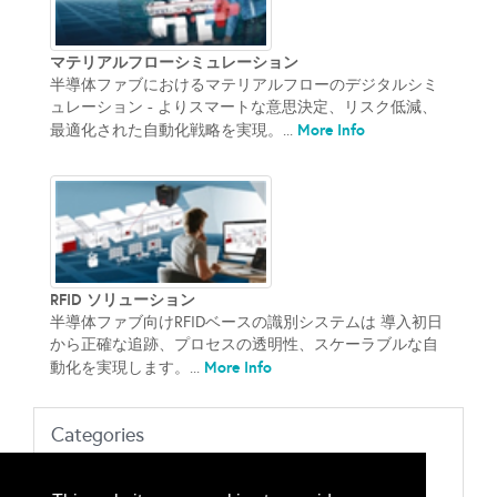
マテリアルフローシミュレーション
半導体ファブにおけるマテリアルフローのデジタルシミ
ュレーション - よりスマートな意思決定、リスク低減、
More Info
最適化された自動化戦略を実現。...
RFID ソリューション
半導体ファブ向けRFIDベースの識別システムは 導入初日
から正確な追跡、プロセスの透明性、スケーラブルな自
More Info
動化を実現します。...
Categories
207 装置、プロセス
ウェーハ、レチクル、FPD搬送システム